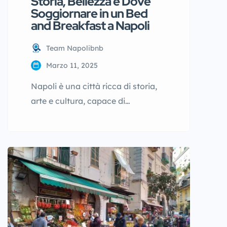
Storia, Bellezza e Dove
Soggiornare in un Bed
and Breakfast a Napoli
Team Napolibnb
Marzo 11, 2025
Napoli è una città ricca di storia,
arte e cultura, capace di
affascinare chiunque la visiti. Tra i
suoi gioielli architettonici spicca il
Palazzo Reale di Napoli, una
residenza storica che racconta
secoli di dominazioni e regni.
Situato nella maestosa Piazza del
Plebiscito, è stato la dimora di
viceré, re borbonici e,