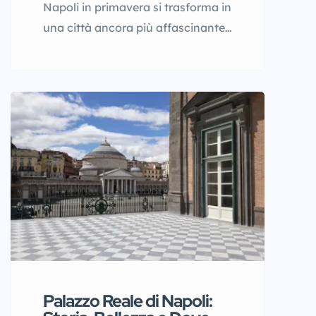
Napoli in primavera si trasforma in
una città ancora più affascinante,
con giornate soleggiate, il
profumo dei fiori che invade le
strade e un calendario ricco di
eventi. Aprile è un mese perfetto
per visitare la città, tra le
celebrazioni della Pasqua e le
prime giornate all’aria aperta.
Scopri cosa fare, cosa mangiare e
dove […]
Palazzo Reale di Napoli: