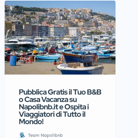
paradiso per gli amanti dello street
food. Questa storica via del centro
è stata recentemente celebrata
dal Gambero Rosso, che l’ha eletta
“la strada più buona di Napoli”. Un
[…]
Pubblica Gratis il Tuo B&B
o Casa Vacanza su
Napolibnb.it e Ospita i
Viaggiatori di Tutto il
Mondo!
Team Napolibnb