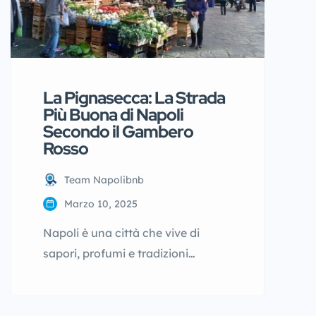
successivamente, dei Savoia. […]
La Pignasecca: La Strada
Più Buona di Napoli
Secondo il Gambero
Rosso
Team Napolibnb
Marzo 10, 2025
Napoli è una città che vive di
sapori, profumi e tradizioni
gastronomiche senza tempo. Tra
le sue strade più iconiche, la
Pignasecca spicca come un vero