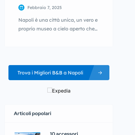
Febbraio 7, 2025
Napoli è una città unica, un vero e
proprio museo a cielo aperto che
incanta chiunque la visiti. Dalla
vivacità dei suoi vicoli storici al
fascino del suo lungomare, dalle
isole incantevoli di Capri, Ischia e
Procida alla maestosità dei suoi
Trova i Migliori B&B a Napoli
palazzi storici, Napoli è una delle
destinazioni più amate dai
viaggiatori di tutto il […]
Articoli popolari
10 accessori