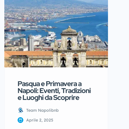
mese dell’anno in cui si mostra
nella sua veste più affascinante:
maggio. Con l’arrivo della
primavera, il capoluogo
partenopeo si anima grazie al
Maggio dei Monumenti 2025, un
[…]
Pasqua e Primavera a
Napoli: Eventi, Tradizioni
e Luoghi da Scoprire
Team Napolibnb
Aprile 2, 2025