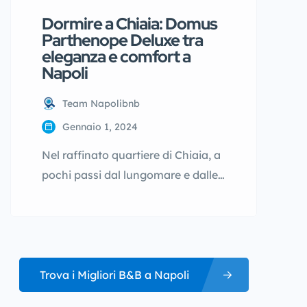
Dormire a Chiaia: Domus
Parthenope Deluxe tra
eleganza e comfort a
Napoli
Team Napolibnb
Gennaio 1, 2024
Nel raffinato quartiere di Chiaia, a
pochi passi dal lungomare e dalle
vie dello shopping, si trova Domus
Parthenope Deluxe, una casa
vacanze pensata per chi desidera
dormire a Napoli in una zona
elegante e ben collegata. Questa
Trova i Migliori B&B a Napoli
soluzione abitativa rappresenta