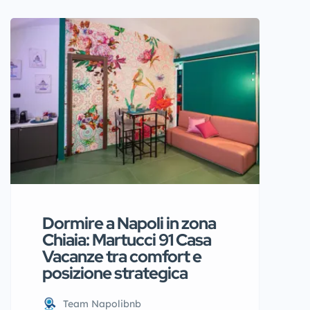
qui si trova Two Rooms Chiaia,
una soluzione abitativa pensata
per chi desidera comfort,
centralità e facilità negli
spostamenti. La struttura si
inserisce in un contesto elegante e
vivace, a breve distanza dal […]
Dormire a Napoli in zona
Chiaia: Martucci 91 Casa
Vacanze tra comfort e
posizione strategica
Team Napolibnb