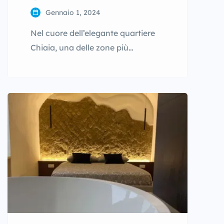
Gennaio 1, 2024
Nel cuore dell’elegante quartiere
Chiaia, una delle zone più
apprezzate per dormire a Napoli, si
trova Martucci 91 Casa Vacanze,
una soluzione abitativa pensata
per chi desidera un soggiorno
confortevole in un contesto
centrale e ben collegato. Situata in
una delle strade residenziali più
conosciute della zona, questa
casa vacanze rappresenta un
punto di partenza […]