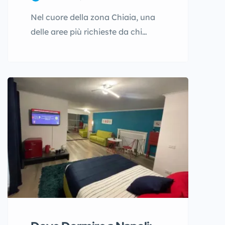
Nel cuore della zona Chiaia, una
delle aree più richieste da chi
cerca dove dormire a Napoli, si
trova Chiaia Stunning Seaview
Studioflat with 2 Terraces, una
soluzione abitativa pensata per
chi desidera un soggiorno con
vista panoramica sul mare.
Questa proposta si distingue per la
presenza di due terrazze private
che regalano scorci suggestivi […]