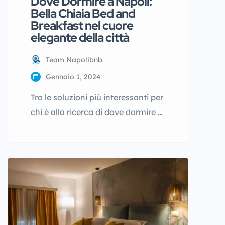
Dove Dormire a Napoli:
Bella Chiaia Bed and
Breakfast nel cuore
elegante della città
Team Napolibnb
Gennaio 1, 2024
Tra le soluzioni più interessanti per
chi è alla ricerca di dove dormire a
Napoli in una zona centrale e
raffinata, Bella Chiaia Bed and
Breakfast rappresenta una
proposta accogliente situata nel
cuore del quartiere Chiaia. Questa
struttura si inserisce in uno dei
contesti più apprezzati della città,