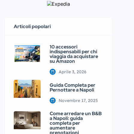
una scelta ideale per coppie o
piccoli gruppi che vogliono vivere
la città partendo […]
Articoli popolari
10 accessori
indispensabili per chi
viaggia da acquistare
su Amazon
Aprile 3, 2026
Guida Completa per
Pernottare a Napoli
Novembre 17, 2025
Come arredare un B&B
a Napoli: guida
completa per
aumentare
prenotazioni