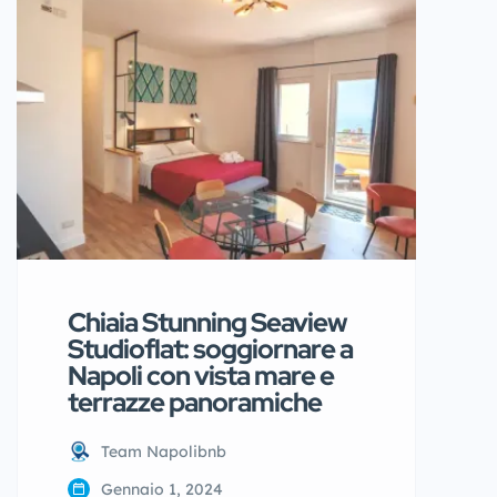
per chi desidera soggiornare in
una posizione strategica e vivere
Napoli con comfort e stile. Situata
in Via Nardones, una strada
caratteristica a pochi minuti […]
Chiaia Stunning Seaview
Studioflat: soggiornare a
Napoli con vista mare e
terrazze panoramiche
Team Napolibnb
Gennaio 1, 2024