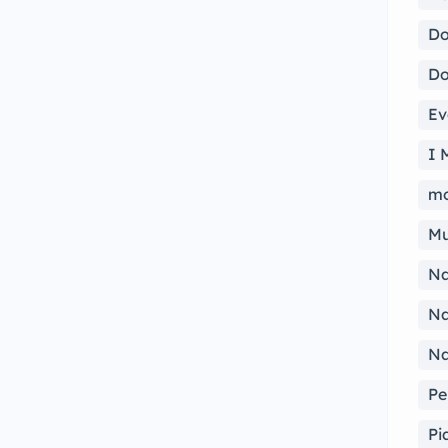
Do
Do
Ev
I 
mo
Mu
Na
Na
Na
Pe
Pi