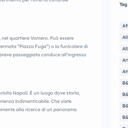
Tag
Af
Al
, nel quartiere Vomero. Può essere
fermata “Piazza Fuga”) o la funicolare di
Al
 breve passeggiata conduce all’ingresso
Ar
At
B&
visita Napoli. È un luogo dove storia,
B&
rienza indimenticabile. Che siate
B&
cemente alla ricerca di un panorama
B&