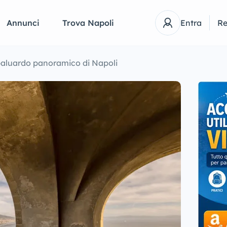
Annunci
Trova Napoli
Entra
Re
 baluardo panoramico di Napoli