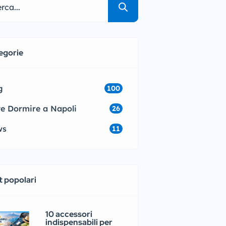
egorie
g
100
e Dormire a Napoli
26
ws
11
t popolari
10 accessori
indispensabili per