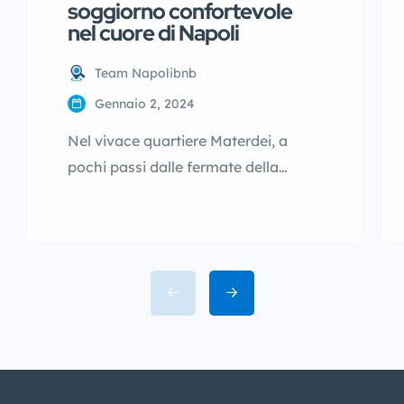
soggiorno confortevole
nel cuore di Napoli
Team Napolibnb
Gennaio 2, 2024
Nel vivace quartiere Materdei, a
pochi passi dalle fermate della
metro e dalle principali attrazioni del
centro storico, si trova Starita Bed &
Pizza, un bed & breakfast che
combina un’accoglienza familiare
con la comodità di una posizione
centrale per scoprire Napoli in modo
autentico. Questa struttura è ideale
per chi cerca un alloggio comodo
[…]