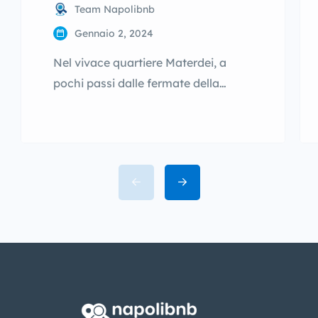
Team Napolibnb
Gennaio 2, 2024
Nel vivace quartiere Materdei, a
pochi passi dalle fermate della
metro e dalle principali attrazioni del
centro storico, si trova Starita Bed &
Pizza, un bed & breakfast che
combina un’accoglienza familiare
con la comodità di una posizione
centrale per scoprire Napoli in modo
autentico. Questa struttura è ideale
per chi cerca un alloggio comodo
[…]