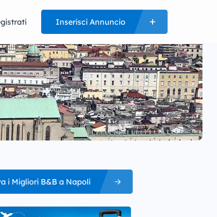
gistrati
Inserisci Annuncio
a i Migliori B&B a Napoli