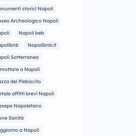
numenti storici Napoli
seo Archeologico Napoli
poli
Napoli beb
polibnb
Napolibnb.it
poli Sotterranea
rnottare a Napoli
azza del Plebiscito
rtale affitti brevi Napoli
esepe Napoletano
one Sanità
ggiorno a Napoli