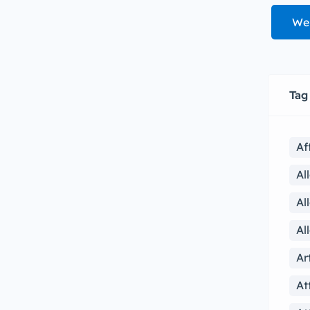
We
Tag
Af
Al
Al
Al
Ar
At