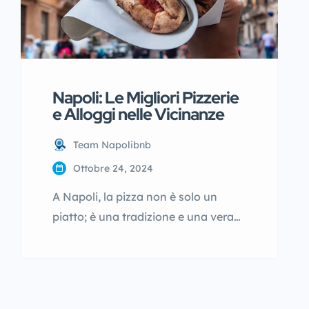
Napoli: Le Migliori Pizzerie
e Alloggi nelle Vicinanze
Team Napolibnb
Ottobre 24, 2024
A Napoli, la pizza non è solo un
piatto; è una tradizione e una vera
forma d’arte. Con un impasto
soffice e leggero, il gusto intenso dei
pomodori San Marzano, la
mozzarella di bufala fresca e un filo