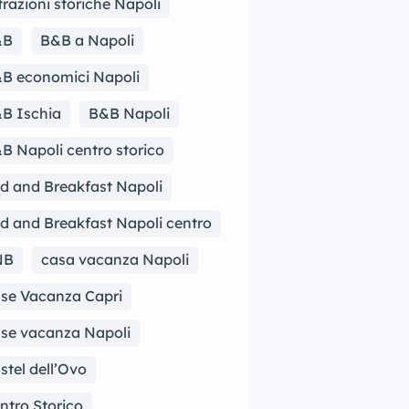
trazioni storiche Napoli
&B
B&B a Napoli
B economici Napoli
B Ischia
B&B Napoli
B Napoli centro storico
d and Breakfast Napoli
d and Breakfast Napoli centro
NB
casa vacanza Napoli
se Vacanza Capri
se vacanza Napoli
stel dell’Ovo
ntro Storico