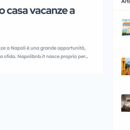
Arti
B o casa vacanze a
nze a Napoli è una grande opportunità,
 sfida. Napolibnb.it nasce proprio per
 portale che mette Napoli e le sue
può essere la tua nuova […]