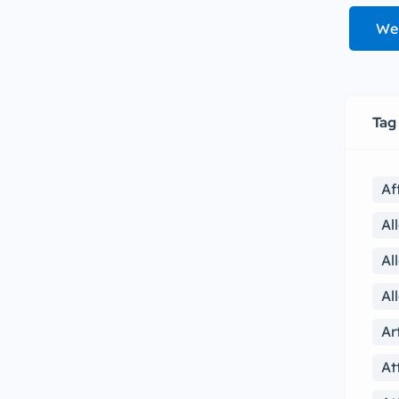
We
Tag
Af
Al
Al
Al
Ar
At