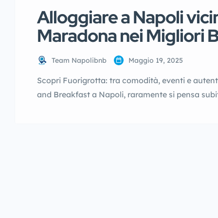
Alloggiare a Napoli vici
Maradona nei Migliori 
Team Napolibnb
Maggio 19, 2025
Scopri Fuorigrotta: tra comodità, eventi e auten
and Breakfast a Napoli, raramente si pensa subi
quartiere è un vero gioiello nascosto della città.
Fuorigrotta è una delle aree meglio collegate, p
Napoli. Perfetto per chi […]