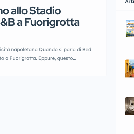
Arti
no allo Stadio
B&B a Fuorigrotta
ticità napoletana Quando si parla di Bed
to a Fuorigrotta. Eppure, questo
 Situato nella zona occidentale,
iù vivaci e autentiche dove soggiornare a