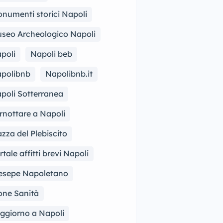
numenti storici Napoli
seo Archeologico Napoli
poli
Napoli beb
polibnb
Napolibnb.it
poli Sotterranea
rnottare a Napoli
azza del Plebiscito
rtale affitti brevi Napoli
esepe Napoletano
one Sanità
ggiorno a Napoli