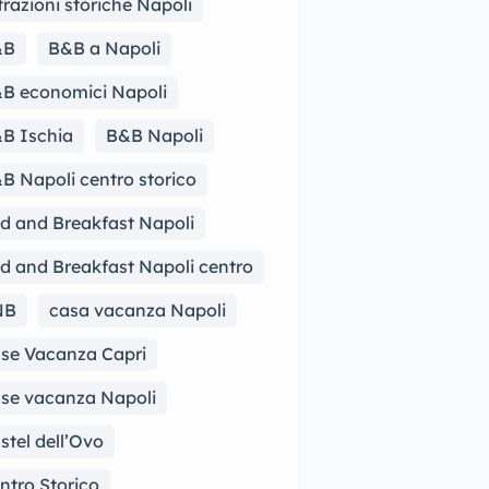
trazioni storiche Napoli
&B
B&B a Napoli
B economici Napoli
B Ischia
B&B Napoli
B Napoli centro storico
d and Breakfast Napoli
d and Breakfast Napoli centro
NB
casa vacanza Napoli
se Vacanza Capri
se vacanza Napoli
stel dell’Ovo
ntro Storico