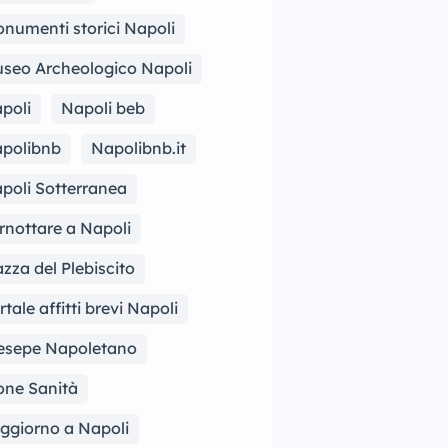
numenti storici Napoli
seo Archeologico Napoli
poli
Napoli beb
polibnb
Napolibnb.it
poli Sotterranea
rnottare a Napoli
azza del Plebiscito
rtale affitti brevi Napoli
esepe Napoletano
one Sanità
ggiorno a Napoli