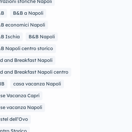
trazioni storiche Napoli
&B
B&B a Napoli
B economici Napoli
B Ischia
B&B Napoli
B Napoli centro storico
d and Breakfast Napoli
d and Breakfast Napoli centro
NB
casa vacanza Napoli
se Vacanza Capri
se vacanza Napoli
stel dell’Ovo
ntro Storico