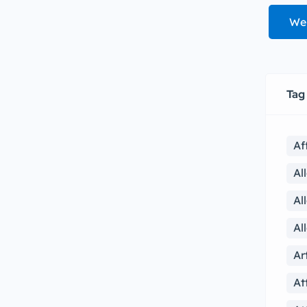
We
Tag
Af
Al
Al
Al
Ar
At