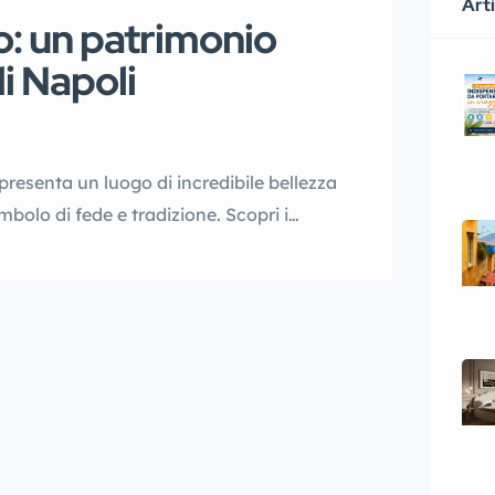
Arti
o: un patrimonio
i Napoli
presenta un luogo di incredibile bellezza
imbolo di fede e tradizione. Scopri i
 rendere unica la tua visita in città. La
l […]