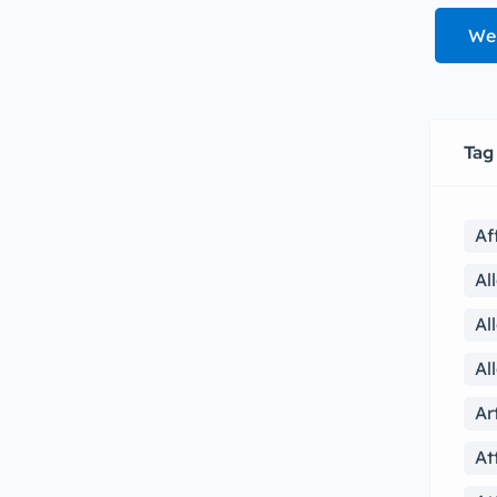
We
Tag
Af
Al
Al
Al
Ar
At