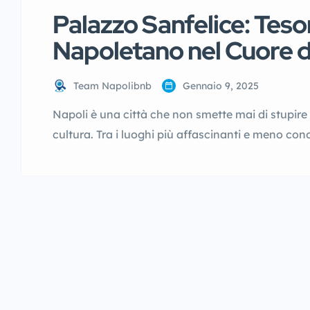
Palazzo Sanfelice: Teso
Napoletano nel Cuore d
Team Napolibnb
Gennaio 9, 2025
Napoli è una città che non smette mai di stupire c
cultura. Tra i luoghi più affascinanti e meno cono
Sanfelice, un capolavoro architettonico situato 
straordinario edificio è un simbolo del barocco