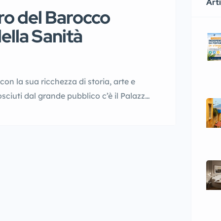
Arti
ro del Barocco
ella Sanità
on la sua ricchezza di storia, arte e
sciuti dal grande pubblico c’è il Palazzo
nel cuore del quartiere Sanità. Questo
 napoletano e una testimonianza […]