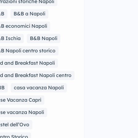
trazioni storiche Napoli
&B
B&B a Napoli
B economici Napoli
B Ischia
B&B Napoli
B Napoli centro storico
d and Breakfast Napoli
d and Breakfast Napoli centro
NB
casa vacanza Napoli
se Vacanza Capri
se vacanza Napoli
stel dell’Ovo
ntro Storico