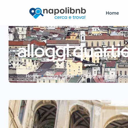
Home
alloggi quarti
Home
Trova Napoli
alloggi quartiere San