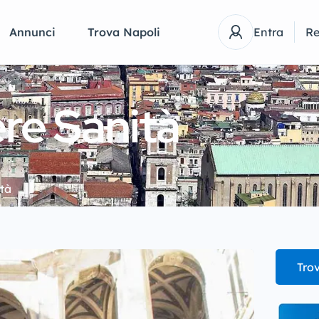
Annunci
Trova Napoli
Entra
Re
ere Sanità
ità
Trov