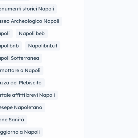
numenti storici Napoli
seo Archeologico Napoli
poli
Napoli beb
polibnb
Napolibnb.it
poli Sotterranea
rnottare a Napoli
azza del Plebiscito
rtale affitti brevi Napoli
esepe Napoletano
one Sanità
ggiorno a Napoli