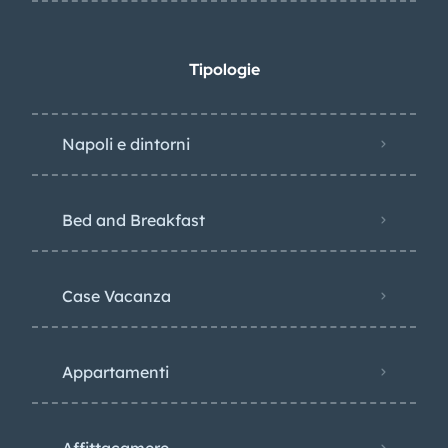
Tipologie
Napoli e dintorni
Bed and Breakfast
Case Vacanza
Appartamenti
Affittacamere