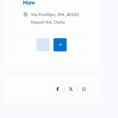
Mare
L.go Sermo
Via Posillipo, 394, 80100
80123 Napol
Napoli NA, Italia