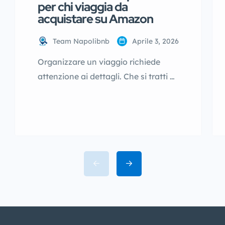
per chi viaggia da
acquistare su Amazon
Team Napolibnb
Aprile 3, 2026
Organizzare un viaggio richiede
attenzione ai dettagli. Che si tratti di
un weekend o di una vacanza più
lunga, avere con sé gli accessori
giusti può fare davvero la
differenza. Chi visita Napoli, ad
esempio, trascorre spesso molte ore
tra passeggiate nel centro storico,
escursioni sul lungomare e visite ai
monumenti. Per questo motivo è […]