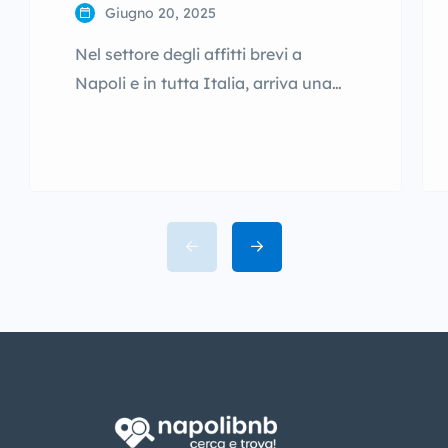
Giugno 20, 2025
Nel settore degli affitti brevi a
Napoli e in tutta Italia, arriva una
novità importante che riguarda tutti:
ospiti, proprietari e Comuni. Il
Ministero del Turismo ha annunciato
ufficialmente che dal 3 giugno 2025
è operativa la Banca Dati Nazionale
delle Strutture Ricettive (BDSR). Ma
cosa significa esattamente? Se hai
un Bed and Breakfast, una […]