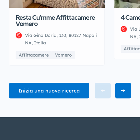
Resta Cu’mme Affittacamere
4 Came
Vomero
Via 
Via Gino Doria, 130, 80127 Napoli
NA, 
NA, Italia
Affitta
Affittacamere
Vomero
Inizia una nuova ricerca