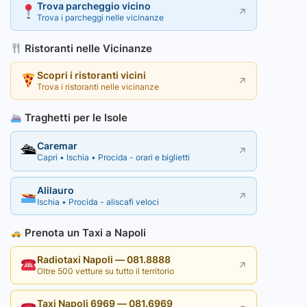
Trova parcheggio vicino
↗
Trova i parcheggi nelle vicinanze
Ristoranti nelle Vicinanze
Scopri i ristoranti vicini
↗
Trova i ristoranti nelle vicinanze
Traghetti per le Isole
Caremar
🛳
↗
Capri • Ischia • Procida - orari e biglietti
Alilauro
↗
Ischia • Procida - aliscafi veloci
Prenota un Taxi a Napoli
Radiotaxi Napoli — 081.8888
↗
Oltre 500 vetture su tutto il territorio
Taxi Napoli 6969 — 081.6969