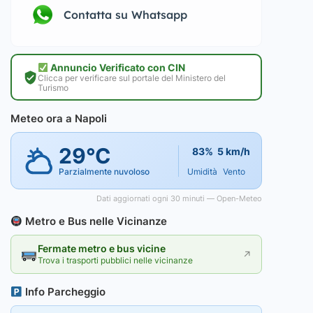
Contatta su Whatsapp
Annuncio Verificato con CIN
Clicca per verificare sul portale del Ministero del
Turismo
Meteo ora a Napoli
29°C
83%
5 km/h
Parzialmente nuvoloso
Umidità
Vento
Dati aggiornati ogni 30 minuti — Open-Meteo
Metro e Bus nelle Vicinanze
Fermate metro e bus vicine
↗
Trova i trasporti pubblici nelle vicinanze
Info Parcheggio