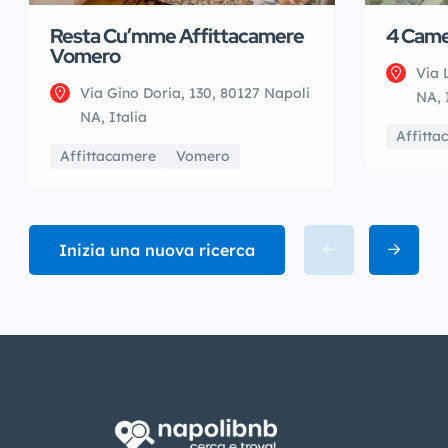
Resta Cu’mme Affittacamere
4 Came
Vomero
Via 
Via Gino Doria, 130, 80127 Napoli
NA, 
NA, Italia
Affitta
Affittacamere
Vomero
Inizia una nuova ricerca