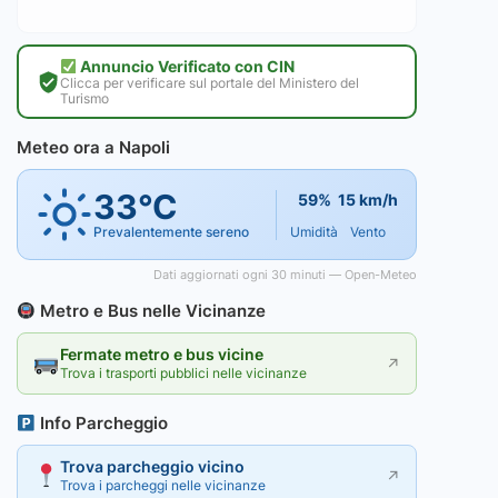
Annuncio Verificato con CIN
Clicca per verificare sul portale del Ministero del
Turismo
Meteo ora a Napoli
33°C
59%
15 km/h
Prevalentemente sereno
Umidità
Vento
Dati aggiornati ogni 30 minuti — Open-Meteo
Metro e Bus nelle Vicinanze
Fermate metro e bus vicine
↗
Trova i trasporti pubblici nelle vicinanze
Info Parcheggio
Trova parcheggio vicino
↗
Trova i parcheggi nelle vicinanze