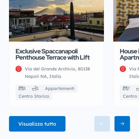
Exclusive Spaccanapoli
House 
Penthouse Terrace with Lift
Apart
Via del Grande Archivio, 80138
Via 
Napoli NA, Italia
Itali
5
1
Appartamenti
7
Centro Storico
Centro 
Visualizza tutto