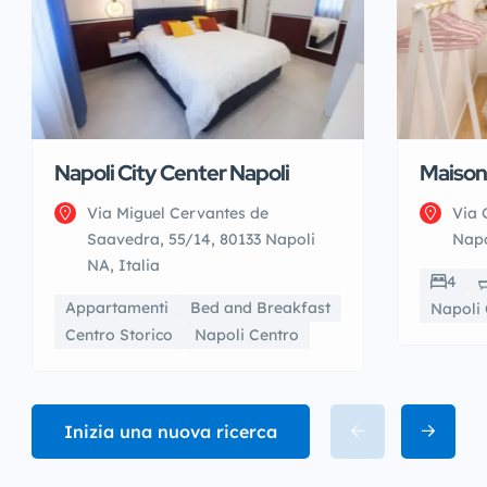
Napoli City Center Napoli
Maison
Via Miguel Cervantes de
Via 
Saavedra, 55/14, 80133 Napoli
Napo
NA, Italia
4
Appartamenti
Bed and Breakfast
Napoli 
Centro Storico
Napoli Centro
Inizia una nuova ricerca