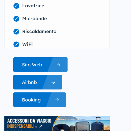
Lavatrice
Microonde
Riscaldamento
WiFi
Sito Web
Airbnb
Booking