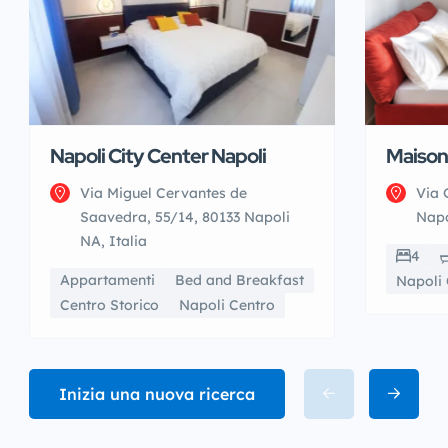
Napoli City Center Napoli
Maison
Via Miguel Cervantes de
Via 
Saavedra, 55/14, 80133 Napoli
Napo
NA, Italia
4
Appartamenti
Bed and Breakfast
Napoli 
Centro Storico
Napoli Centro
Inizia una nuova ricerca