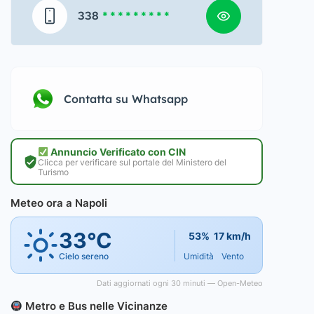
338
* * * * * * * * *
Contatta su Whatsapp
Annuncio Verificato con CIN
Clicca per verificare sul portale del Ministero del
Turismo
Meteo ora a Napoli
33°C
53%
17 km/h
Cielo sereno
Umidità
Vento
Dati aggiornati ogni 30 minuti — Open-Meteo
Metro e Bus nelle Vicinanze