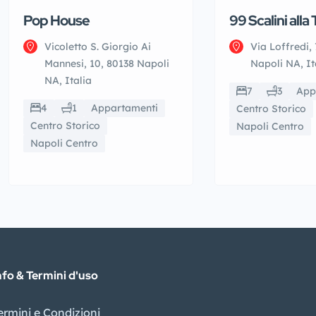
Pop House
99 Scalini alla
Vicoletto S. Giorgio Ai
Via Loffredi, 
Mannesi, 10, 80138 Napoli
Napoli NA, It
NA, Italia
7
3
App
4
1
Appartamenti
Centro Storico
Centro Storico
Napoli Centro
Napoli Centro
nfo & Termini d'uso
ermini e Condizioni