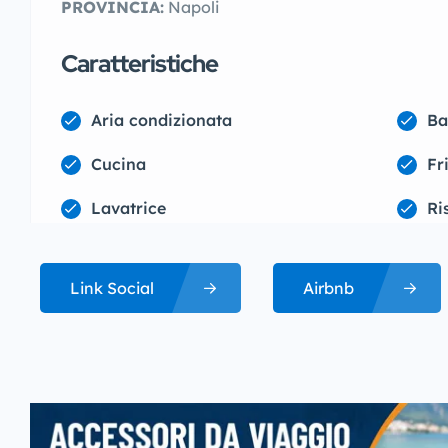
PROVINCIA:
Napoli
Caratteristiche
Aria condizionata
Ba
Cucina
Fr
Lavatrice
Ri
Link Social
Airbnb