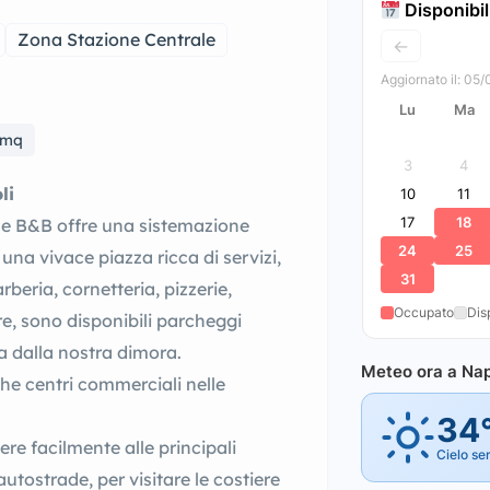
Disponibil
Zona Stazione Centrale
←
Aggiornato il: 05
Lu
Ma
0mq
3
4
li
10
11
17
18
me B&B offre una sistemazione
24
25
 una vivace piazza ricca di servizi,
31
rberia, cornetteria, pizzerie,
Occupato
Dis
tre, sono disponibili parcheggi
tta dalla nostra dimora.
Meteo ora a Nap
che centri commerciali nelle
34
re facilmente alle principali
Cielo se
autostrade, per visitare le costiere