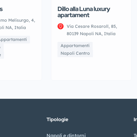
s
Dillo alla Luna luxury
apartament
lmo Melisurgo, 4,
Via Cesare Rosaroll, 85,
li NA, Italia
80139 Napoli NA, Italia
Appartamenti
Appartamenti
o
Napoli Centro
e
Tipologie
I
Napoli e dintorni
T