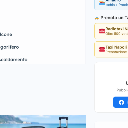
Alilauro
Ischia • Procid
Prenota un Ta
Radiotaxi 
Oltre 500 vettu
lcone
igorifero
Taxi Napol
Prenotazione 
scaldamento
U
Pubbli
U