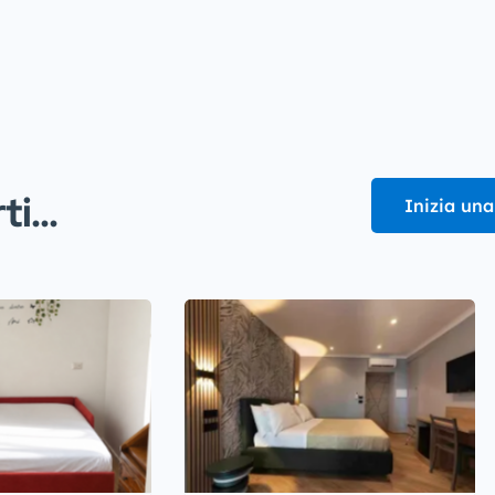
i...
Inizia una