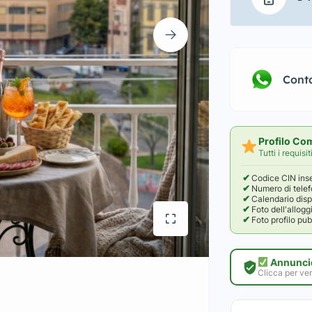
Cont
Profilo Co
Tutti i requisi
✔
Codice CIN inse
✔
Numero di telef
✔
Calendario disp
✔
Foto dell'allogg
✔
Foto profilo pu
Annuncio
Clicca per ver