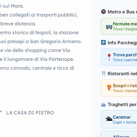
i sul Mare.
Metro e Bus n
ben collegati ai trasporti pubblici,
 breve distanza.
Fermate met
Trova i traspo
entro storico di Napoli, la stazione
uoi presepi a San Gregorio Armeno.
Info Parcheg
 le vie dello shopping come Via
Trova parc
 e il lungomare di Via Partenope.
Trova i parche
rno comodo, centrale e ricco di
Ristoranti ne
Scopri i ris
Trova i ristora
Traghetti per 
E”
LA CASA DI PIETRO
Caremar
🛳
Capri • Ischia 