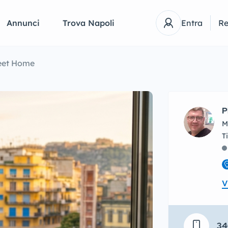
Annunci
Trova Napoli
Entra
Re
eet Home
P
M
V
34