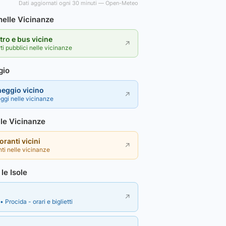
Dati aggiornati ogni 30 minuti — Open-Meteo
elle Vicinanze
ro e bus vicine
↗
rti pubblici nelle vicinanze
gio
heggio vicino
↗
ggi nelle vicinanze
lle Vicinanze
toranti vicini
↗
nti nelle vicinanze
le Isole
↗
• Procida - orari e biglietti