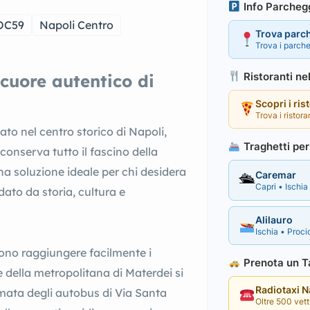
Info Parcheg
OC59
Napoli Centro
Trova parc
Trova i parche
Ristoranti ne
cuore autentico di
Scopri i ris
Trova i ristora
to nel centro storico di Napoli,
Traghetti per 
 conserva tutto il fascino della
a soluzione ideale per chi desidera
Caremar
🛳
Capri • Ischia 
dato da storia, cultura e
Alilauro
Ischia • Procid
ssono raggiungere facilmente i
Prenota un Ta
ne della metropolitana di Materdei si
Radiotaxi 
ermata degli autobus di Via Santa
Oltre 500 vettu