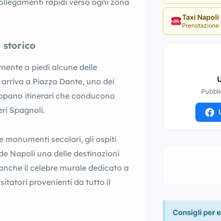
collegamenti rapidi verso ogni zona
Taxi Napol
Prenotazione 
 storico
ente a piedi alcune delle
U
i arriva a Piazza Dante, uno dei
Pubbli
iluppano itinerari che conducono
eri Spagnoli.
U
e monumenti secolari, gli ospiti
e Napoli una delle destinazioni
 anche il celebre murale dedicato a
atori provenienti da tutto il
Consigli per e