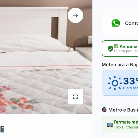
Cont
Annuncio
Clicca per ver
Meteo ora a Nap
33
Cielo se
Metro e Bus n
Fermate met
i
Trova i traspo