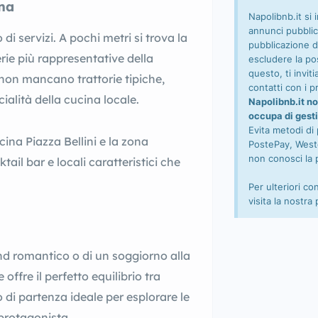
ana
Napolibnb.it si 
annunci pubblic
 di servizi. A pochi metri si trova la
pubblicazione d
erie più rappresentative della
escludere la pos
questo, ti invi
non mancano trattorie tipiche,
contatti con i pr
ialità della cucina locale.
Napolibnb.it no
occupa di gesti
Evita metodi di
cina Piazza Bellini e la zona
PostePay, Wester
non conosci la 
tail bar e locali caratteristici che
Per ulteriori co
visita la nostra
end romantico o di un soggiorno alla
ffre il perfetto equilibrio tra
 di partenza ideale per esplorare le
 protagonista.