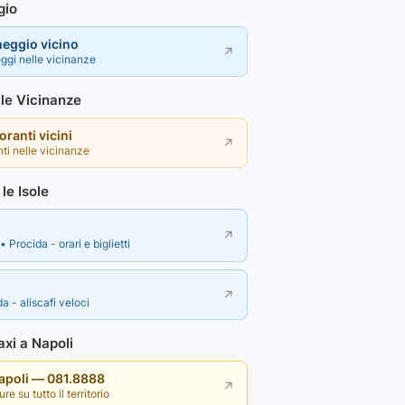
gio
heggio vicino
↗
ggi nelle vicinanze
lle Vicinanze
toranti vicini
↗
nti nelle vicinanze
le Isole
↗
• Procida - orari e biglietti
↗
a - aliscafi veloci
xi a Napoli
Napoli — 081.8888
↗
re su tutto il territorio