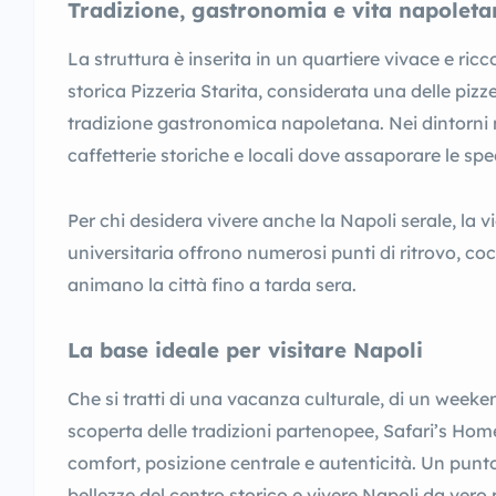
Tradizione, gastronomia e vita napolet
La struttura è inserita in un quartiere vivace e ricco
storica Pizzeria Starita, considerata una delle pizz
tradizione gastronomica napoletana. Nei dintorni 
caffetterie storiche e locali dove assaporare le spec
Per chi desidera vivere anche la Napoli serale, la vi
universitaria offrono numerosi punti di ritrovo, cock
animano la città fino a tarda sera.
La base ideale per visitare Napoli
Che si tratti di una vacanza culturale, di un week
scoperta delle tradizioni partenopee, Safari’s Home o
comfort, posizione centrale e autenticità. Un punto
bellezze del centro storico e vivere Napoli da vero