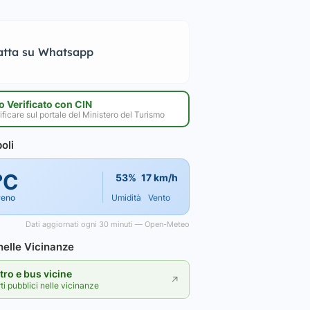
atta su Whatsapp
 Verificato con CIN
ificare sul portale del Ministero del Turismo
oli
°C
53%
17 km/h
reno
Umidità
Vento
Dati aggiornati ogni 30 minuti — Open-Meteo
elle Vicinanze
ro e bus vicine
↗
rti pubblici nelle vicinanze