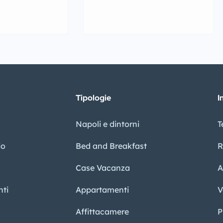
Tipologie
I
Napoli e dintorni
T
io
Bed and Breakfast
R
Case Vacanza
A
ti
Appartamenti
V
Affittacamere
P