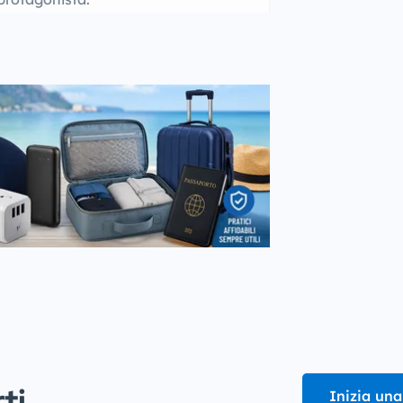
i...
Inizia una