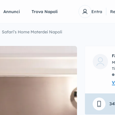
Annunci
Trova Napoli
Entra
Re
Safari’s Home Materdei Napoli
F
M
V
34