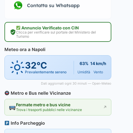
Contatta su Whatsapp
Annuncio Verificato con CIN
Clicca per verificare sul portale del Ministero del
Turismo
Meteo ora a Napoli
32°C
63%
14 km/h
Prevalentemente sereno
Umidità
Vento
Dati aggiornati ogni 30 minuti — Open-Meteo
Metro e Bus nelle Vicinanze
Fermate metro e bus vicine
↗
Trova i trasporti pubblici nelle vicinanze
Info Parcheggio