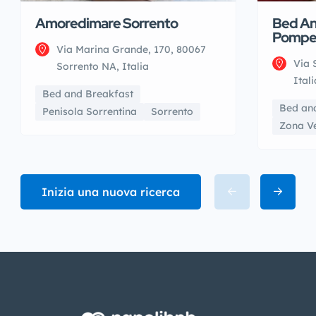
Amoredimare Sorrento
Bed An
Pompe
Via Marina Grande, 170, 80067
Via 
Sorrento NA, Italia
Itali
Bed and Breakfast
Bed an
Penisola Sorrentina
Sorrento
Zona V
Inizia una nuova ricerca