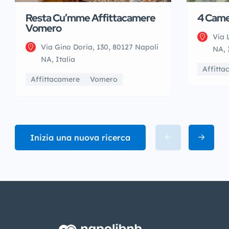
Resta Cu’mme Affittacamere
4 Came
Vomero
Via 
Via Gino Doria, 130, 80127 Napoli
NA, 
NA, Italia
Affitta
Affittacamere
Vomero
Inizia una nuova ricerca