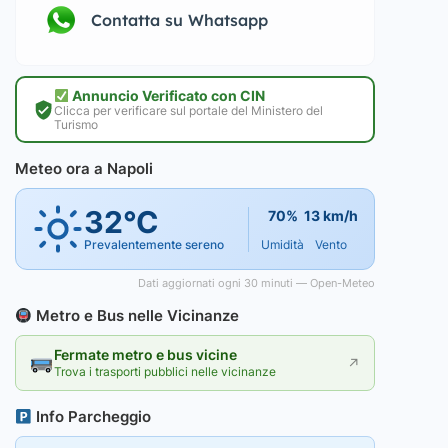
Contatta su Whatsapp
Annuncio Verificato con CIN
Clicca per verificare sul portale del Ministero del
Turismo
Meteo ora a Napoli
32°C
70%
13 km/h
Prevalentemente sereno
Umidità
Vento
Dati aggiornati ogni 30 minuti — Open-Meteo
Metro e Bus nelle Vicinanze
Fermate metro e bus vicine
↗
Trova i trasporti pubblici nelle vicinanze
Info Parcheggio