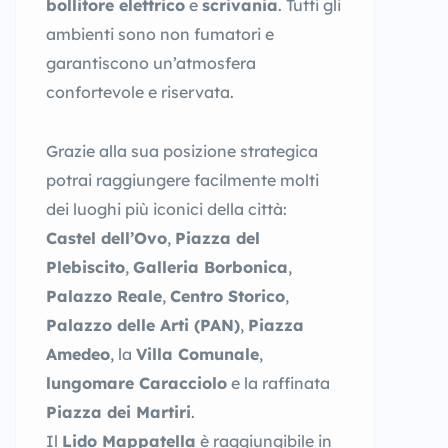
bollitore elettrico
e
scrivania
. Tutti gli
ambienti sono non fumatori e
garantiscono un’atmosfera
confortevole e riservata.
Grazie alla sua posizione strategica
potrai raggiungere facilmente molti
dei luoghi più iconici della città:
Castel dell’Ovo
,
Piazza del
Plebiscito
,
Galleria Borbonica
,
Palazzo Reale
,
Centro Storico
,
Palazzo delle Arti (PAN)
,
Piazza
Amedeo
, la
Villa Comunale
,
lungomare Caracciolo
e la raffinata
Piazza dei Martiri
.
Il
Lido Mappatella
è raggiungibile in