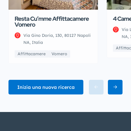
Resta Cu’mme Affittacamere
4 Came
Vomero
Via 
Via Gino Doria, 130, 80127 Napoli
NA, 
NA, Italia
Affitta
Affittacamere
Vomero
Inizia una nuova ricerca