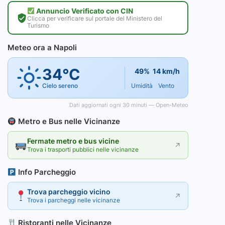
Annuncio Verificato con CIN
Clicca per verificare sul portale del Ministero del
Turismo
Meteo ora a Napoli
34°C
49%
14 km/h
Cielo sereno
Umidità
Vento
Dati aggiornati ogni 30 minuti — Open-Meteo
Metro e Bus nelle Vicinanze
Fermate metro e bus vicine
↗
Trova i trasporti pubblici nelle vicinanze
Info Parcheggio
Trova parcheggio vicino
↗
Trova i parcheggi nelle vicinanze
Ristoranti nelle Vicinanze