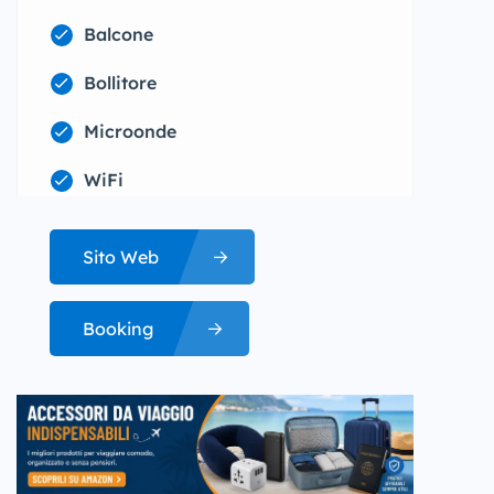
Balcone
Bollitore
Microonde
WiFi
Sito Web
Booking