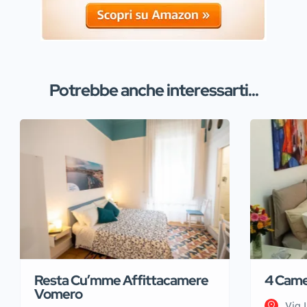
Potrebbe anche interessarti...
Resta Cu’mme Affittacamere
4 Came
Vomero
Via 