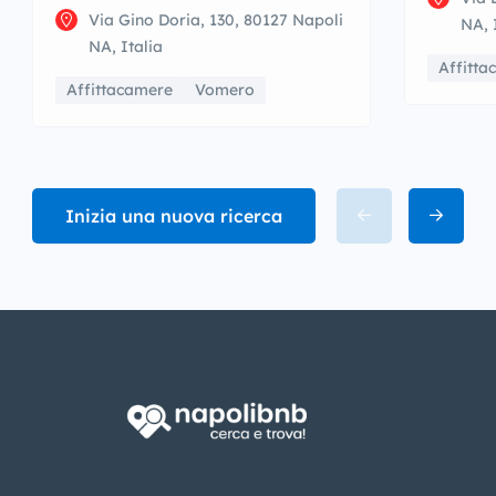
Via Gino Doria, 130, 80127 Napoli
NA, 
NA, Italia
Affitta
Affittacamere
Vomero
Inizia una nuova ricerca