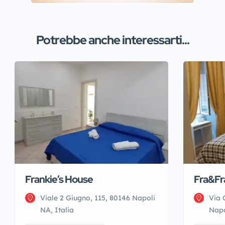
Potrebbe anche interessarti...
Frankie’s House
Fra&Fr
Viale 2 Giugno, 115, 80146 Napoli
Via 
NA, Italia
Napo