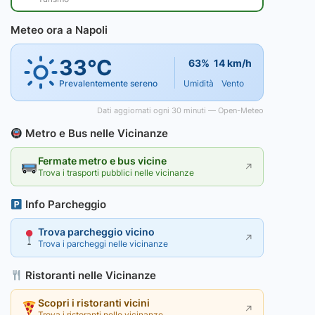
Meteo ora a Napoli
33°C
63%
14 km/h
Prevalentemente sereno
Umidità
Vento
Dati aggiornati ogni 30 minuti — Open-Meteo
Metro e Bus nelle Vicinanze
Fermate metro e bus vicine
↗
Trova i trasporti pubblici nelle vicinanze
Info Parcheggio
Trova parcheggio vicino
↗
Trova i parcheggi nelle vicinanze
Ristoranti nelle Vicinanze
Scopri i ristoranti vicini
↗
Trova i ristoranti nelle vicinanze