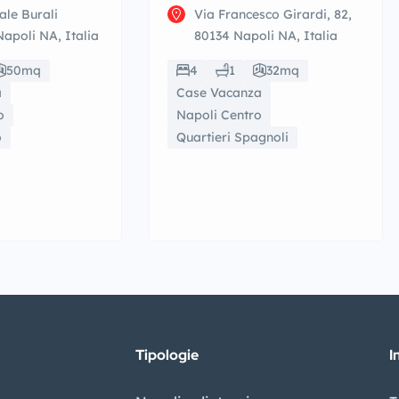
ale Burali
Via Francesco Girardi, 82,
Napoli NA, Italia
80134 Napoli NA, Italia
50mq
4
1
32mq
a
Case Vacanza
o
Napoli Centro
o
Quartieri Spagnoli
Tipologie
I