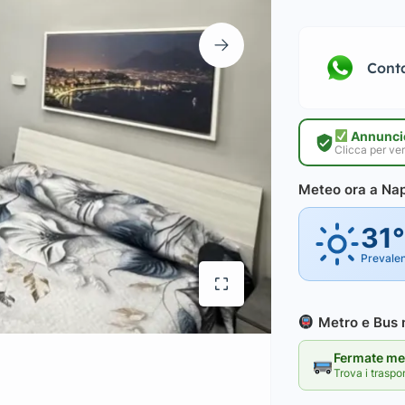
Cont
Annuncio
Clicca per ver
Meteo ora a Nap
31
Prevale
Metro e Bus n
Fermate met
Trova i traspo