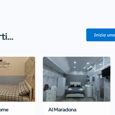
i...
Inizia una
Home
Al Maradona