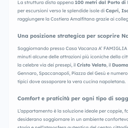
La struttura dista appena
100 metri dal Porto di
per escursioni verso le splendide isole di
Capri, Is
raggiungere la Costiera Amalfitana grazie ai colleg
Una posizione strategica per scoprire N
Soggiornando presso Casa Vacanza A’ FAMIGLIA p
minuti alcune delle attrazioni più iconiche della cit
la celebre via dei presepi, il
Cristo Velato
, il
Duomo 
Gennaro, Spaccanapoli, Piazza del Gesù e numerosi
tipici dove assaporare la vera cucina napoletana.
Comfort e praticità per ogni tipo di sog
L’appartamento è la soluzione ideale per coppie, fa
desiderano soggiornare in un ambiente confortevo
storia e nell’atmosfera autentica del centro cittadi