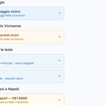
gio
heggio vicino
↗
ggi nelle vicinanze
lle Vicinanze
toranti vicini
↗
nti nelle vicinanze
le Isole
↗
• Procida - orari e biglietti
↗
a - aliscafi veloci
xi a Napoli
Napoli — 081.8888
↗
re su tutto il territorio