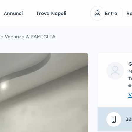
Annunci
Trova Napoli
Entra
Re
a Vacanza A’ FAMIGLIA
G
M
V
32