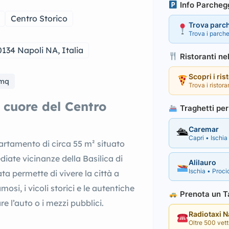
Info Parcheg
Centro Storico
Trova parc
Trova i parche
0134 Napoli NA, Italia
Ristoranti ne
Scopri i ris
5mq
Trova i ristora
cuore del Centro
Traghetti per 
Caremar
🛳
Capri • Ischia 
rtamento di circa 55 m² situato
diate vicinanze della Basilica di
Alilauro
Ischia • Procid
a permette di vivere la città a
si, i vicoli storici e le autentiche
Prenota un Ta
re l’auto o i mezzi pubblici.
Radiotaxi 
Oltre 500 vettu