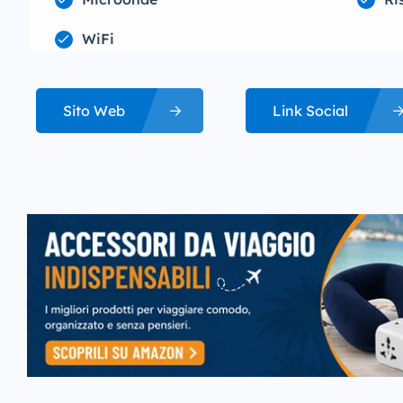
WiFi
Sito Web
Link Social