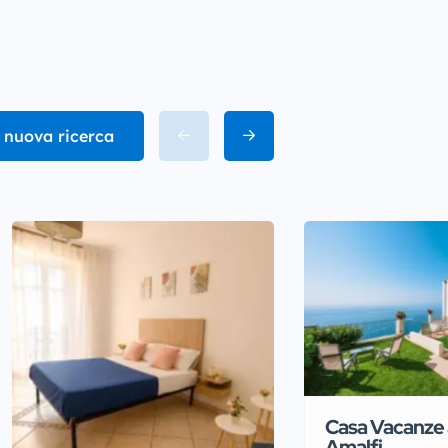
 nuova ricerca
Casa Vacanze
Amalfi