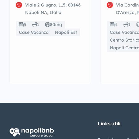
Viale 2 Giugno, 115, 80146
Via Cardin
Napoli NA, Italia
D'Arezzo, 
5
1
80mq
4
1
Case Vacanza
Napoli Est
Case Vacanz
Centro Storic
Napoli Centr
Links utili