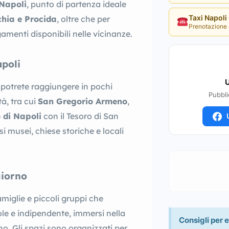
 Napoli
, punto di partenza ideale
Taxi Napol
chia e Procida
, oltre che per
Prenotazione 
amenti disponibili nelle vicinanze.
apoli
U
otrete raggiungere in pochi
Pubbli
tà, tra cui
San Gregorio Armeno
,
di Napoli
con il Tesoro di San
U
 musei, chiese storiche e locali
giorno
miglie e piccoli gruppi che
le e indipendente, immersi nella
Consigli per e
no. Gli spazi sono organizzati per