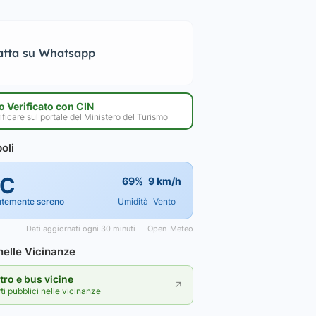
atta su Whatsapp
 Verificato con CIN
ificare sul portale del Ministero del Turismo
oli
°C
69%
9 km/h
ntemente sereno
Umidità
Vento
Dati aggiornati ogni 30 minuti — Open-Meteo
elle Vicinanze
ro e bus vicine
↗
rti pubblici nelle vicinanze