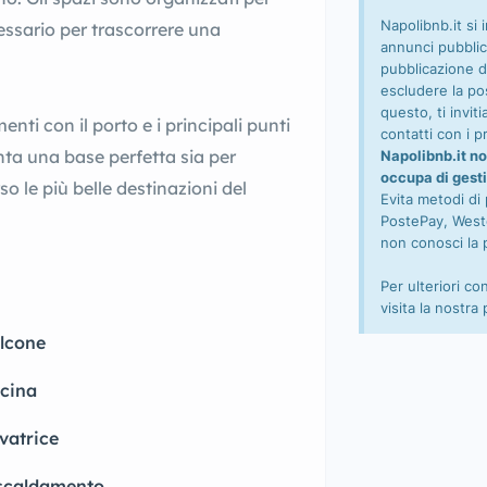
Napolibnb.it si 
cessario per trascorrere una
annunci pubblic
pubblicazione d
escludere la pos
questo, ti invi
enti con il porto e i principali punti
contatti con i pr
ta una base perfetta sia per
Napolibnb.it no
occupa di gesti
o le più belle destinazioni del
Evita metodi di
PostePay, Wester
non conosci la 
Per ulteriori co
visita la nostra
lcone
cina
vatrice
scaldamento