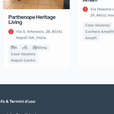
Via Maestra d
29, 84011 Ama
Parthenope Heritage
Living
Case Vacanza
Via S. Attanasio, 28, 80141
Costiera Amalfi
Napoli NA, Italia
Amalfi
4
1
40mq
Case Vacanza
Napoli Centro
nfo & Termini d'uso