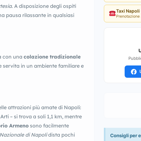
rtesia
. A disposizione degli ospiti
Taxi Napol
a pausa rilassante in qualsiasi
Prenotazione 
U
ta con una
colazione tradizionale
Pubbli
 e servita in un ambiente familiare e
U
lle attrazioni più amate di Napoli:
rti – si trova a soli 1,1 km, mentre
rio Armeno
sono facilmente
Nazionale di Napoli
dista pochi
Consigli per e