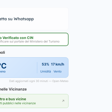
atta su Whatsapp
 Verificato con CIN
ificare sul portale del Ministero del Turismo
oli
°C
53%
17 km/h
reno
Umidità
Vento
Dati aggiornati ogni 30 minuti — Open-Meteo
elle Vicinanze
ro e bus vicine
↗
rti pubblici nelle vicinanze