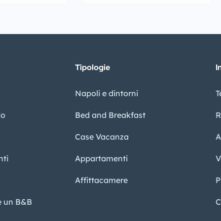
Tipologie
I
Napoli e dintorni
T
io
Bed and Breakfast
R
Case Vacanza
A
ti
Appartamenti
V
Affittacamere
P
re un B&B
C