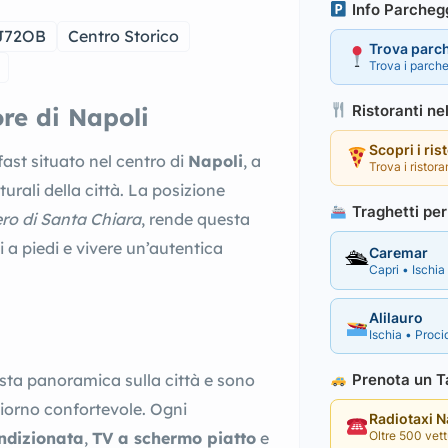
Info Parcheg
J72OB
Centro Storico
Trova parc
Trova i parche
Ristoranti ne
re di Napoli
Scopri i ris
ast situato nel centro di
Napoli
, a
Trova i ristora
turali della città. La posizione
Traghetti per 
ro di Santa Chiara
, rende questa
 a piedi e vivere un’autentica
Caremar
🛳
Capri • Ischia 
Alilauro
Ischia • Procid
Prenota un Ta
sta panoramica sulla città e sono
iorno confortevole. Ogni
Radiotaxi 
Oltre 500 vettu
ndizionata
,
TV a schermo piatto
e