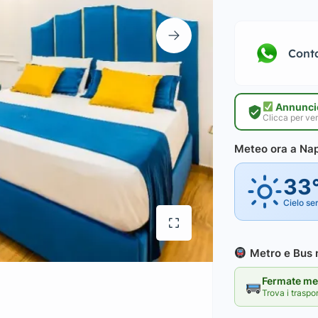
Cont
Annuncio
Clicca per ver
Meteo ora a Nap
33
Cielo se
Metro e Bus n
Fermate met
Trova i traspo