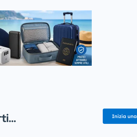
i...
Inizia una