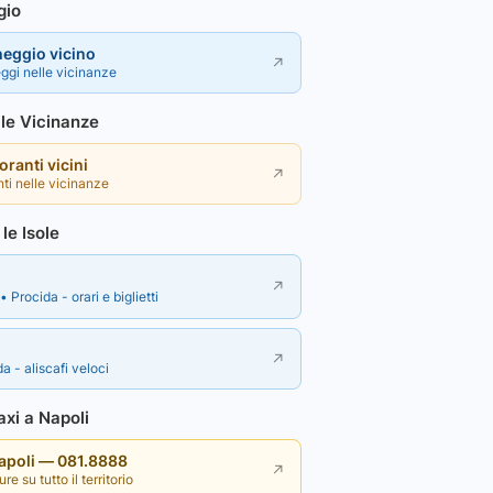
gio
heggio vicino
↗
ggi nelle vicinanze
lle Vicinanze
toranti vicini
↗
nti nelle vicinanze
le Isole
↗
• Procida - orari e biglietti
↗
a - aliscafi veloci
xi a Napoli
Napoli — 081.8888
↗
re su tutto il territorio