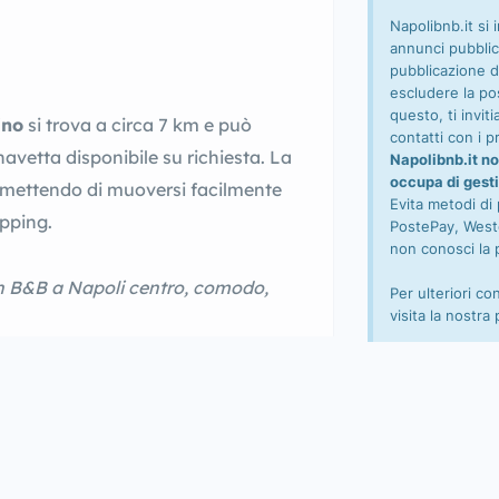
Napolibnb.it si 
annunci pubblic
pubblicazione d
escludere la pos
questo, ti invi
ino
si trova a circa 7 km e può
contatti con i pr
vetta disponibile su richiesta. La
Napolibnb.it no
occupa di gesti
ermettendo di muoversi facilmente
Evita metodi di
opping.
PostePay, Wester
non conosci la 
 un B&B a Napoli centro, comodo,
Per ulteriori co
visita la nostra