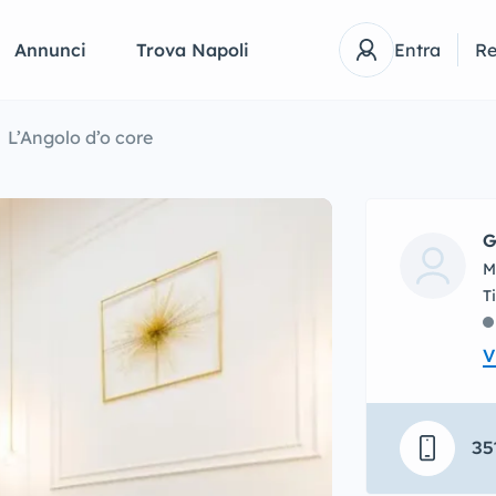
Annunci
Trova Napoli
Entra
Re
L’Angolo d’o core
G
M
V
35