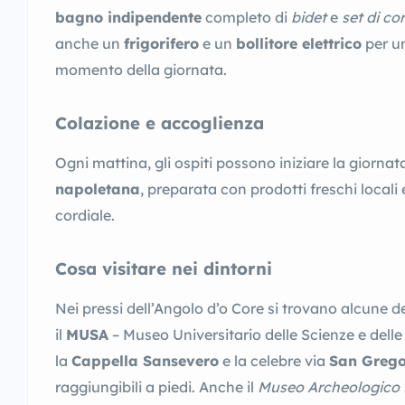
bagno indipendente
completo di
bidet
e
set di co
anche un
frigorifero
e un
bollitore elettrico
per un
momento della giornata.
Colazione e accoglienza
Ogni mattina, gli ospiti possono iniziare la giorna
napoletana
, preparata con prodotti freschi locali
cordiale.
Cosa visitare nei dintorni
Nei pressi dell’Angolo d’o Core si trovano alcune de
il
MUSA
– Museo Universitario delle Scienze e delle A
la
Cappella Sansevero
e la celebre via
San Grego
raggiungibili a piedi. Anche il
Museo Archeologico 