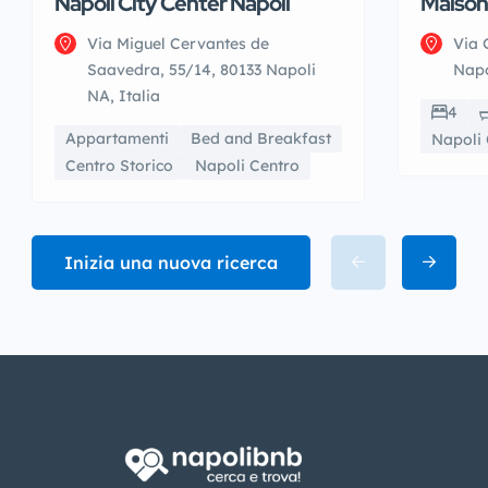
Napoli City Center Napoli
Maison
Via Miguel Cervantes de
Via 
Saavedra, 55/14, 80133 Napoli
Napo
NA, Italia
4
Appartamenti
Bed and Breakfast
Napoli 
Centro Storico
Napoli Centro
Inizia una nuova ricerca