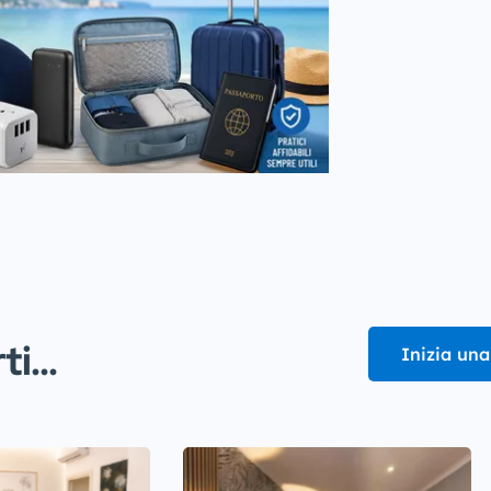
i...
Inizia una