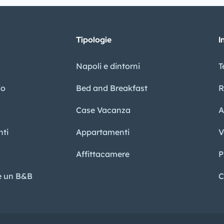
Tipologie
I
Napoli e dintorni
T
io
Bed and Breakfast
R
Case Vacanza
A
ti
Appartamenti
V
Affittacamere
P
re un B&B
C