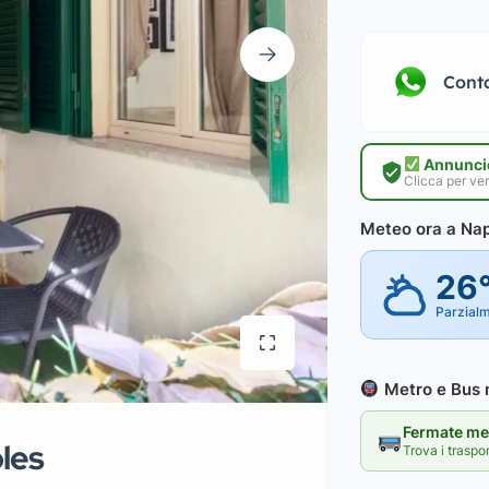
Cont
Annuncio
Clicca per ver
Meteo ora a Nap
26
Parzial
Metro e Bus n
Fermate met
les
Trova i traspo