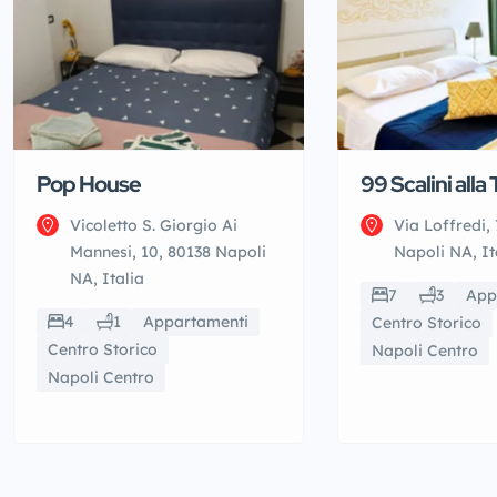
Pop House
99 Scalini alla
Vicoletto S. Giorgio Ai
Via Loffredi, 
Mannesi, 10, 80138 Napoli
Napoli NA, It
NA, Italia
7
3
App
4
1
Appartamenti
Centro Storico
Centro Storico
Napoli Centro
Napoli Centro