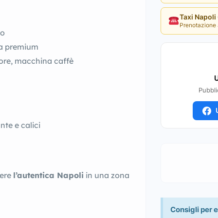
Taxi Napol
Prenotazione 
to
ia premium
tore, macchina caffè
U
Pubbli
U
te e calici
vere
l’autentica Napoli
in una zona
Consigli per e