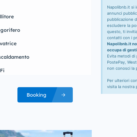
Napolibnb.it si 
annunci pubblic
llitore
pubblicazione d
escludere la pos
igorifero
questo, ti invi
contatti con i pr
vatrice
Napolibnb.it no
occupa di gesti
Evita metodi di
scaldamento
PostePay, Wester
non conosci la 
Fi
Per ulteriori co
visita la nostra
Booking