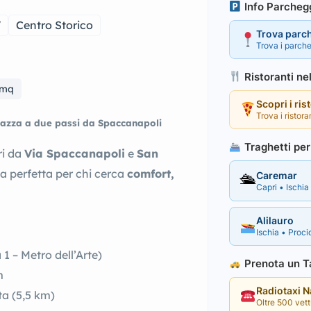
Info Parcheg
V
Centro Storico
Trova parc
Trova i parche
Ristoranti ne
5mq
Scopri i ris
Trova i ristora
rrazza a due passi da Spaccanapoli
Traghetti per 
ri da
Via Spaccanapoli
e
San
a perfetta per chi cerca
comfort,
Caremar
🛳
Capri • Ischia 
Alilauro
Ischia • Procid
1 – Metro dell’Arte)
Prenota un Ta
m
Radiotaxi 
ta (5,5 km)
Oltre 500 vettu