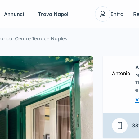
Annunci
Trova Napoli
Entra
Re
torical Centre Terrace Naples
A
M
V
38