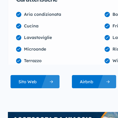
Aria condizionata
Bo
Cucina
Fr
Lavastoviglie
La
Microonde
Ri
Terrazzo
Wi
Sito Web
Airbnb