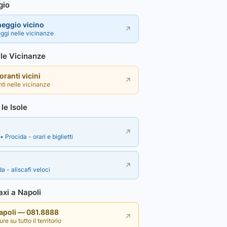
gio
heggio vicino
↗
ggi nelle vicinanze
lle Vicinanze
toranti vicini
↗
nti nelle vicinanze
le Isole
↗
• Procida - orari e biglietti
↗
a - aliscafi veloci
xi a Napoli
Napoli — 081.8888
↗
re su tutto il territorio