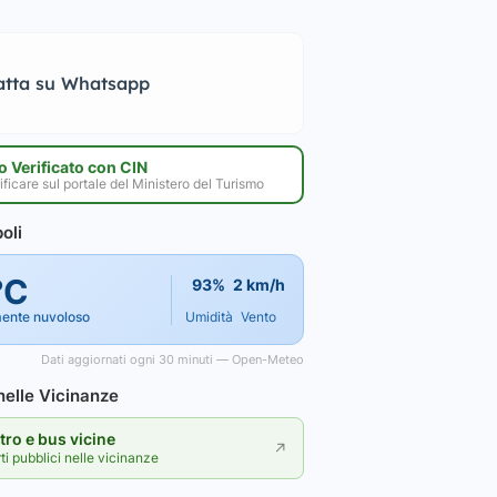
atta su Whatsapp
 Verificato con CIN
ificare sul portale del Ministero del Turismo
oli
°C
93%
2 km/h
mente nuvoloso
Umidità
Vento
Dati aggiornati ogni 30 minuti — Open-Meteo
elle Vicinanze
ro e bus vicine
↗
rti pubblici nelle vicinanze