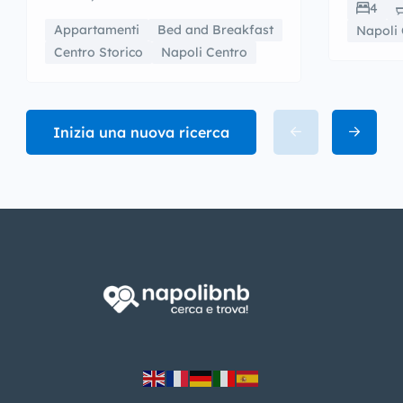
4
Appartamenti
Bed and Breakfast
Napoli 
Centro Storico
Napoli Centro
Inizia una nuova ricerca