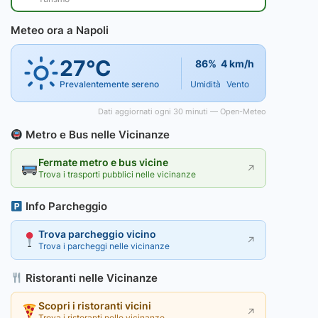
Meteo ora a Napoli
27°C
86%
4 km/h
Prevalentemente sereno
Umidità
Vento
Dati aggiornati ogni 30 minuti — Open-Meteo
Metro e Bus nelle Vicinanze
Fermate metro e bus vicine
↗
Trova i trasporti pubblici nelle vicinanze
Info Parcheggio
Trova parcheggio vicino
↗
Trova i parcheggi nelle vicinanze
Ristoranti nelle Vicinanze
Scopri i ristoranti vicini
↗
Trova i ristoranti nelle vicinanze