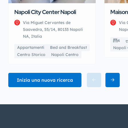
Napoli City Center Napoli
Maison
Via Miguel Cervantes de
Via 
Saavedra, 55/14, 80133 Napoli
Napo
NA, Italia
4
Appartamenti
Bed and Breakfast
Napoli 
Centro Storico
Napoli Centro
Inizia una nuova ricerca