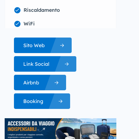
Riscaldamento
WiFi
Sito Web
Link Social
Airbnb
Booking