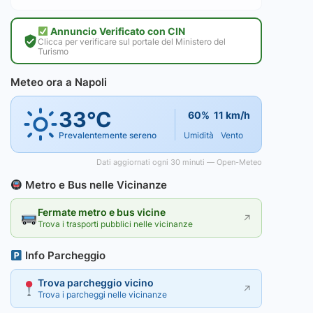
Annuncio Verificato con CIN
Clicca per verificare sul portale del Ministero del
Turismo
Meteo ora a Napoli
33°C
60%
11 km/h
Prevalentemente sereno
Umidità
Vento
Dati aggiornati ogni 30 minuti — Open-Meteo
Metro e Bus nelle Vicinanze
Fermate metro e bus vicine
↗
Trova i trasporti pubblici nelle vicinanze
Info Parcheggio
Trova parcheggio vicino
↗
Trova i parcheggi nelle vicinanze