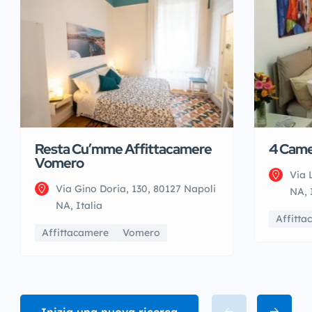
Resta Cu’mme Affittacamere
4 Came
Vomero
Via 
Via Gino Doria, 130, 80127 Napoli
NA, 
NA, Italia
Affitta
Affittacamere
Vomero
Inizia una nuova ricerca