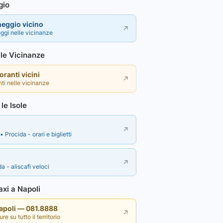
gio
heggio vicino
↗
ggi nelle vicinanze
lle Vicinanze
toranti vicini
↗
nti nelle vicinanze
le Isole
↗
• Procida - orari e biglietti
↗
a - aliscafi veloci
xi a Napoli
Napoli — 081.8888
↗
re su tutto il territorio