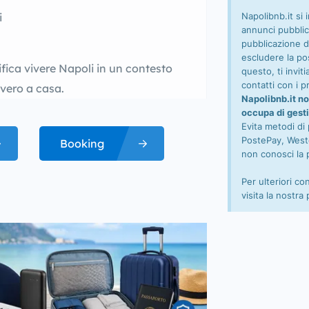
Napolibnb.it si 
i
annunci pubblic
pubblicazione d
escludere la pos
fica vivere Napoli in un contesto
questo, ti invi
contatti con i pr
vvero a casa.
Napolibnb.it no
occupa di gesti
Evita metodi di
PostePay, Wester
Booking
non conosci la 
Per ulteriori co
visita la nostra