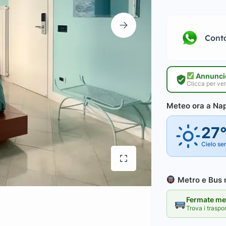
Cont
Annuncio
Clicca per ver
Meteo ora a Nap
27
Cielo se
Metro e Bus n
Fermate met
Trova i traspo