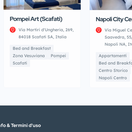
Pompei Art (Scafati)
Napoli City Ce
Via Martiri d'Ungheria, 269,
Via Miguel C
84018 Scafati SA, Italia
Saavedra, 55
Napoli NA, It
Bed and Breakfast
Appartamenti
Zona Vesuviana
Pompei
Bed and Breakf
Scafati
Centro Storico
Napoli Centro
nfo & Termini d'uso