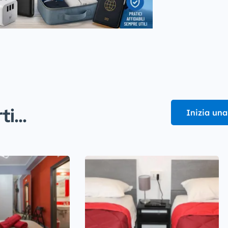
i...
Inizia una