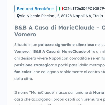
Bed and Breakfast
CIN: IT063049C1GB7P
Via Niccolò Piccinni, 2, 80128 Napoli NA, Italia
B&B A Casa di MarieClaude – Os
Vomero
Situato in un
palazzo signorile e silenzioso
nel cu
Vomero
, il
B&B A Casa di MarieClaude
offre un r
chi desidera vivere Napoli con comodità e serenità
posizione strategica
: a pochi passi dalla metropo
funicolari
che collegano rapidamente al centro stori
della città.
Il nome “MarieClaude” nasce dall’unione di
Maria
casa che accolgono i propri ospiti con premura e