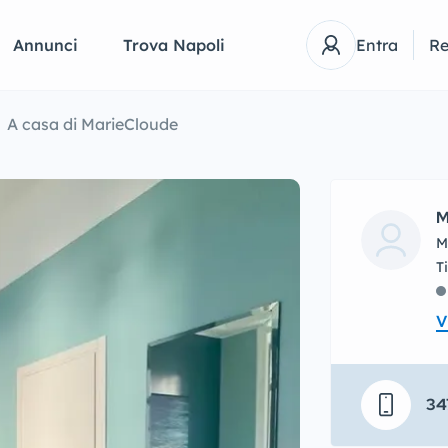
Annunci
Trova Napoli
Entra
Re
A casa di MarieCloude
M
M
V
34