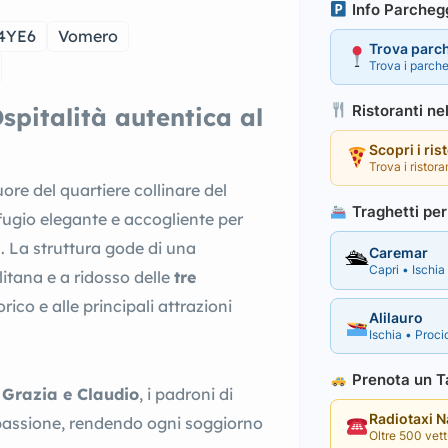
Info Parcheg
4YE6
Vomero
Trova parc
Trova i parche
Ristoranti ne
pitalità autentica al
Scopri i ris
Trova i ristora
ore del quartiere collinare del
Traghetti per 
ifugio elegante e accogliente per
. La struttura gode di una
Caremar
🛳
Capri • Ischia 
litana e a ridosso delle
tre
co e alle principali attrazioni
Alilauro
Ischia • Procid
Prenota un Ta
 Grazia e Claudio
, i padroni di
Radiotaxi 
 passione, rendendo ogni soggiorno
Oltre 500 vettu