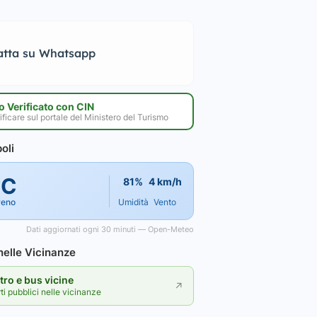
atta su Whatsapp
 Verificato con CIN
ificare sul portale del Ministero del Turismo
oli
°C
81%
4 km/h
reno
Umidità
Vento
Dati aggiornati ogni 30 minuti — Open-Meteo
elle Vicinanze
ro e bus vicine
↗
rti pubblici nelle vicinanze