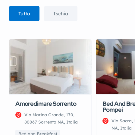
Tutto
Ischia
Amoredimare Sorrento
Bed And Bre
Pompei
Via Marina Grande, 170,
Via Sacra,
80067 Sorrento NA, Italia
NA, Italia
Bed and Breakfast