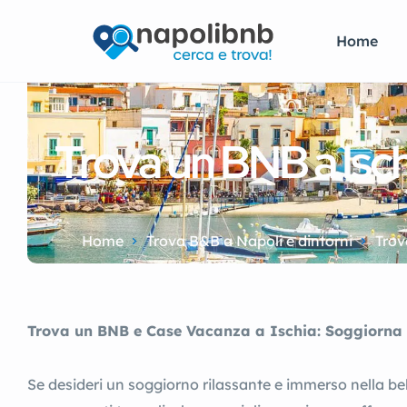
Home
Trova un BNB a Isc
Home
Trova B&B a Napoli e dintorni
Trov
Trova un BNB e Case Vacanza a Ischia: Soggiorna in
Se desideri un soggiorno rilassante e immerso nella bel