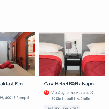
akfast Eco
Casa Helzel B&B a Napoli
Via Guglielmo Appulo, 19,
 29, 80045 Pompei
80136 Napoli NA, Italia
Bed and Breakfast