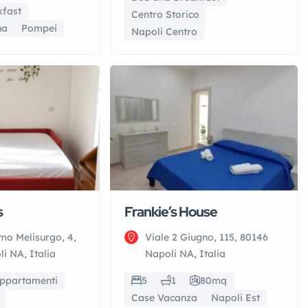
kfast
Centro Storico
na
Pompei
Napoli Centro
s
Frankie’s House
mo Melisurgo, 4,
Viale 2 Giugno, 115, 80146
i NA, Italia
Napoli NA, Italia
ppartamenti
5
1
80mq
Case Vacanza
Napoli Est