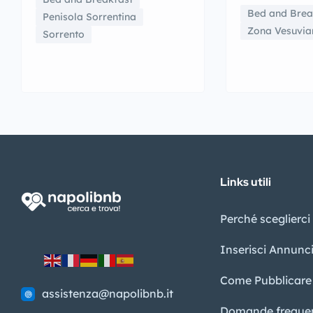
Bed and Brea
Penisola Sorrentina
Zona Vesuvia
Sorrento
Links utili
Perché sceglierci
Inserisci Annunc
Come Pubblicare
assistenza@napolibnb.it
Domande frequen