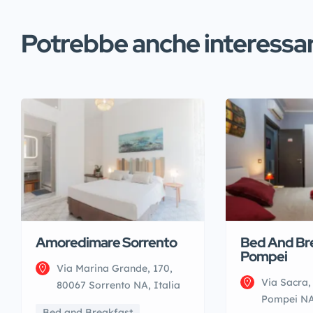
Potrebbe anche interessart
Amoredimare Sorrento
Bed And Br
Pompei
Via Marina Grande, 170,
Via Sacra,
80067 Sorrento NA, Italia
Pompei NA,
Bed and Breakfast