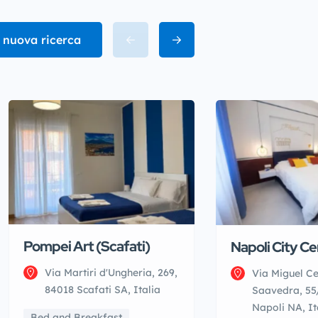
 nuova ricerca
Pompei Art (Scafati)
Napoli City Ce
Via Martiri d'Ungheria, 269,
Via Miguel C
84018 Scafati SA, Italia
Saavedra, 55
Napoli NA, It
Bed and Breakfast