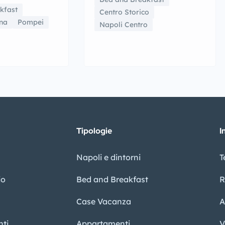
kfast
Centro Storico
na
Pompei
Napoli Centro
Tipologie
I
Napoli e dintorni
T
io
Bed and Breakfast
R
Case Vacanza
A
ti
Appartamenti
V