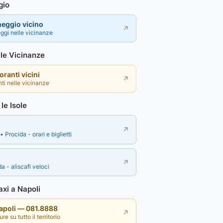
gio
heggio vicino
↗
ggi nelle vicinanze
lle Vicinanze
toranti vicini
↗
nti nelle vicinanze
le Isole
↗
• Procida - orari e biglietti
↗
a - aliscafi veloci
xi a Napoli
Napoli — 081.8888
↗
re su tutto il territorio