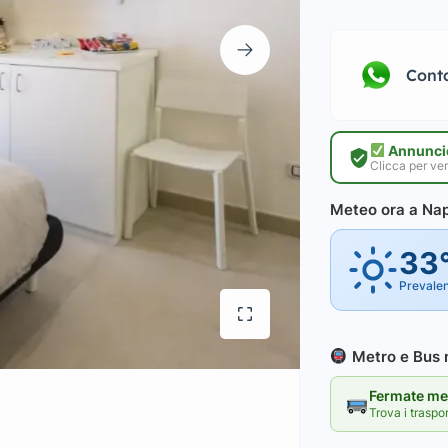
Cont
Annuncio
Clicca per ver
Meteo ora a Nap
33
Prevale
Metro e Bus n
Fermate met
Trova i traspo