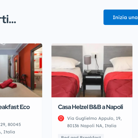
i...
Inizia una
eakfast Eco
Casa Helzel B&B a Napoli
Via Guglielmo Appulo, 19,
 29, 80045
80136 Napoli NA, Italia
 Italia
Bed and Breakfast