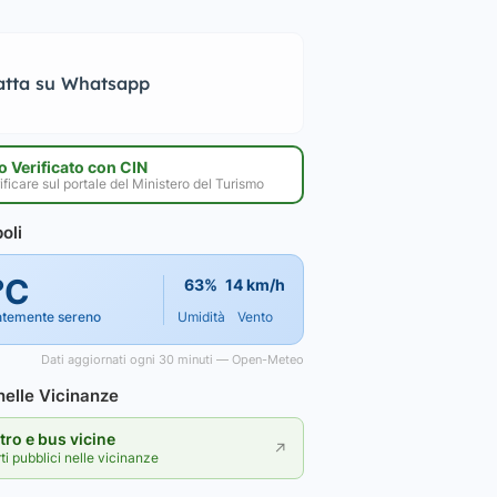
atta su Whatsapp
 Verificato con CIN
ificare sul portale del Ministero del Turismo
oli
°C
63%
14 km/h
ntemente sereno
Umidità
Vento
Dati aggiornati ogni 30 minuti — Open-Meteo
elle Vicinanze
ro e bus vicine
↗
rti pubblici nelle vicinanze