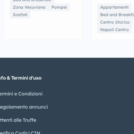
Appartamenti
Zona Vesuviana
Pompei
Bed and Breakf
Scafati
Centro Storico
Napoli Centro
nfo & Termini d'uso
ermini e Condizioni
egolamento annunci
ttenti alle Truffe
erifica Codici CIN