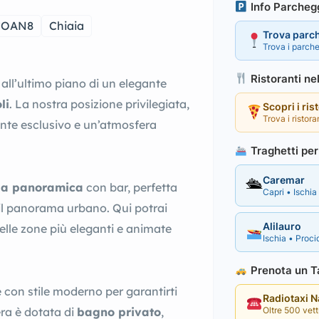
Info Parcheg
COAN8
Chiaia
Trova parc
Trova i parche
Ristoranti ne
 all’ultimo piano di un elegante
li
. La nostra posizione privilegiata,
Scopri i ris
Trova i ristora
ente esclusivo e un’atmosfera
Traghetti per 
Caremar
🛳
za panoramica
con bar, perfetta
Capri • Ischia 
il panorama urbano. Qui potrai
Alilauro
elle zone più eleganti e animate
Ischia • Procid
Prenota un Ta
con stile moderno per garantirti
Radiotaxi 
Oltre 500 vettu
ra è dotata di
bagno privato
,