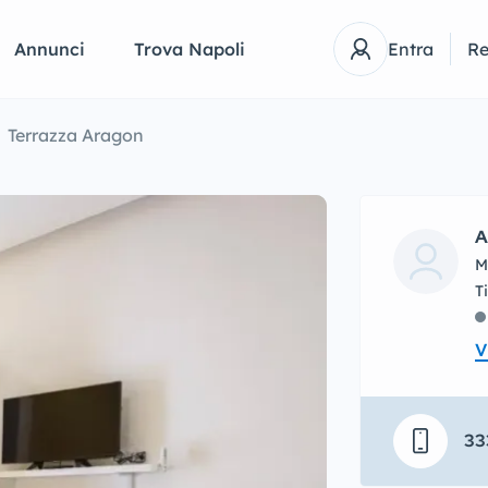
Annunci
Trova Napoli
Entra
Re
Terrazza Aragon
A
M
V
33