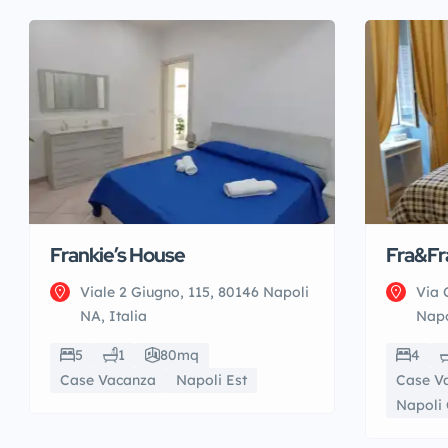
Frankie’s House
Fra&Fr
Viale 2 Giugno, 115, 80146 Napoli
Via 
NA, Italia
Napo
5
1
80mq
4
Case Vacanza
Napoli Est
Case V
Napoli 