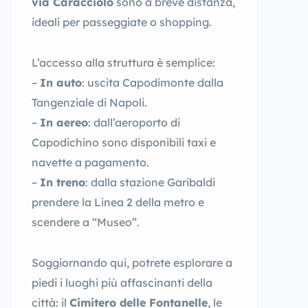
via Caracciolo
sono a breve distanza,
ideali per passeggiate o shopping.
L’accesso alla struttura è semplice:
–
In auto
: uscita Capodimonte dalla
Tangenziale di Napoli.
–
In aereo
: dall’aeroporto di
Capodichino sono disponibili taxi e
navette a pagamento.
–
In treno
: dalla stazione Garibaldi
prendere la Linea 2 della metro e
scendere a “Museo”.
Soggiornando qui, potrete esplorare a
piedi i luoghi più affascinanti della
città: il
Cimitero delle Fontanelle
, le