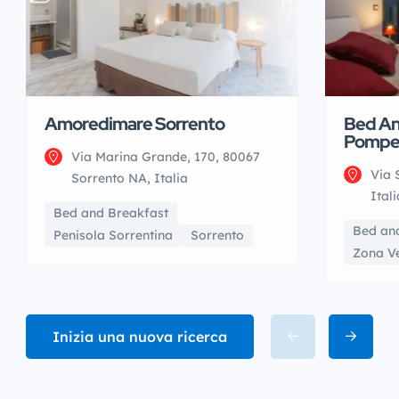
Amoredimare Sorrento
Bed An
Pompe
Via Marina Grande, 170, 80067
Via 
Sorrento NA, Italia
Itali
Bed and Breakfast
Bed an
Penisola Sorrentina
Sorrento
Zona V
Inizia una nuova ricerca