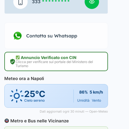
333
* * * * * * * * *
Contatta su Whatsapp
Annuncio Verificato con CIN
Clicca per verificare sul portale del Ministero del
Turismo
Meteo ora a Napoli
25°C
86%
5 km/h
Cielo sereno
Umidità
Vento
Dati aggiornati ogni 30 minuti — Open-Meteo
Metro e Bus nelle Vicinanze