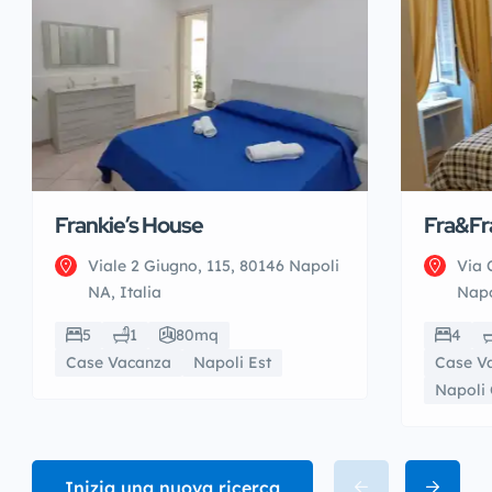
Frankie’s House
Fra&Fr
Viale 2 Giugno, 115, 80146 Napoli
Via 
NA, Italia
Napo
5
1
80mq
4
Case Vacanza
Napoli Est
Case V
Napoli 
Inizia una nuova ricerca