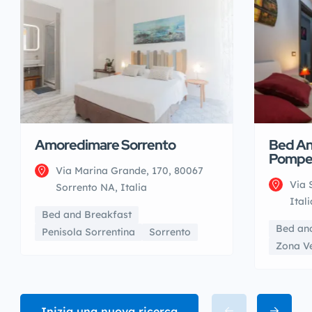
Amoredimare Sorrento
Bed An
Pompe
Via Marina Grande, 170, 80067
Via 
Sorrento NA, Italia
Itali
Bed and Breakfast
Bed an
Penisola Sorrentina
Sorrento
Zona V
Inizia una nuova ricerca