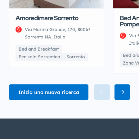
Amoredimare Sorrento
Bed An
Pompe
Via Marina Grande, 170, 80067
Via 
Sorrento NA, Italia
Itali
Bed and Breakfast
Bed an
Penisola Sorrentina
Sorrento
Zona V
Inizia una nuova ricerca