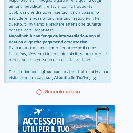
Napolibnb.it si impegna a garantire la qualità degli
annunci pubblicati. Tuttavia, con la frequente
pubblicazione di nuove inserzioni, non possiamo
escludere la possibilità di annunci fraudolenti. Per
questo, ti invitiamo a prestare attenzione durante i
contatti con i proprietari.
Napolibnb.it non funge da intermediario e non si
occupa di gestire pagamenti o transazioni.
Evita metodi di pagamento non tracciabili come
PostePay, Western Union o altri simili, soprattutto se
non conosci la persona con cui stai trattando.
Per ulteriori consigli su come evitare truffe, si invita a
×
visita la nostra pagina: [
Attenti alle Truffe
].
Segnala abuso