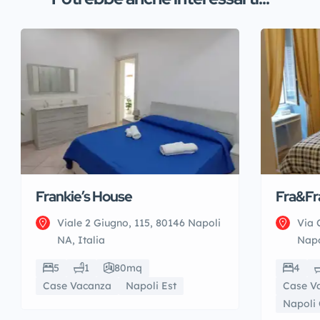
Frankie’s House
Fra&Fr
Viale 2 Giugno, 115, 80146 Napoli
Via 
NA, Italia
Napo
5
1
80mq
4
Case Vacanza
Napoli Est
Case V
Napoli 