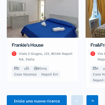
Frankie’s House
Fra&Fr
Viale 2 Giugno, 115, 80146 Napoli
Via 
NA, Italia
Napo
5
1
80mq
4
Case Vacanza
Napoli Est
Case V
Napoli 
Inizia una nuova ricerca