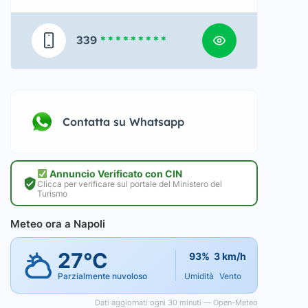
339
* * * * * * * * *
Contatta su Whatsapp
Annuncio Verificato con CIN
Clicca per verificare sul portale del Ministero del
Turismo
Meteo ora a Napoli
27°C
93%
3 km/h
Parzialmente nuvoloso
Umidità
Vento
Dati aggiornati ogni 30 minuti — Open-Meteo