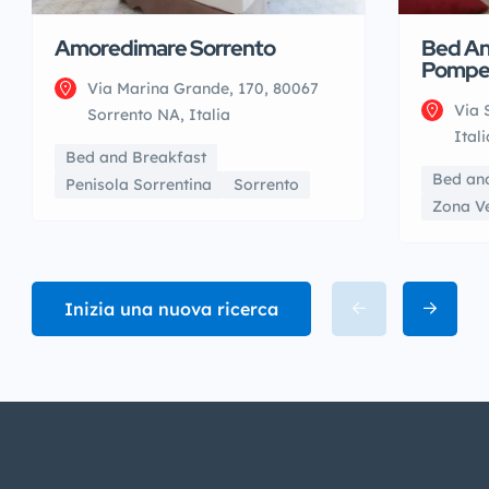
Amoredimare Sorrento
Bed An
Pompe
Via Marina Grande, 170, 80067
Via 
Sorrento NA, Italia
Itali
Bed and Breakfast
Bed an
Penisola Sorrentina
Sorrento
Zona V
Inizia una nuova ricerca