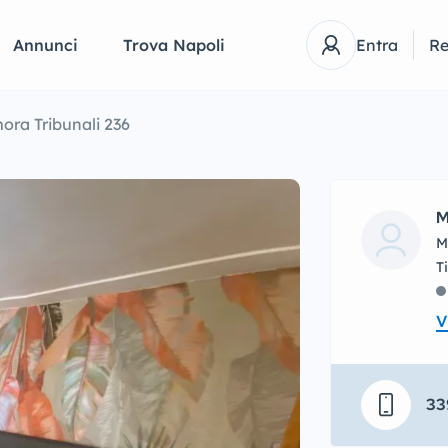
Annunci
Trova Napoli
Entra
Re
ora Tribunali 236
M
M
V
33