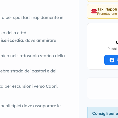
Taxi Napol
Prenotazione 
tta per spostarsi rapidamente in
oso della città.
isericordia
: dove ammirare
U
Pubbli
unico nel sottosuolo storico della
U
elebre strada dei pastori e dei
za per escursioni verso Capri,
locali tipici dove assaporare le
Consigli per e