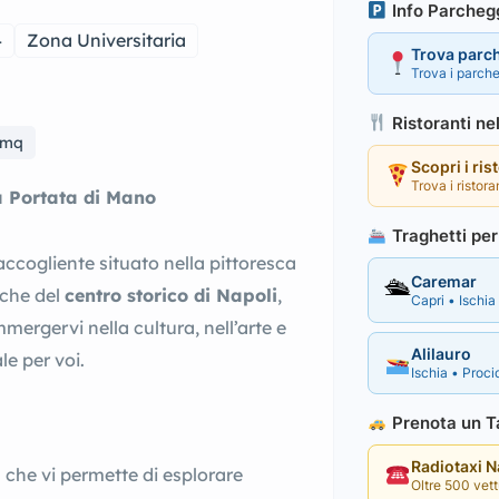
Info Parcheg
4
Zona Universitaria
Trova parc
Trova i parche
Ristoranti ne
0mq
Scopri i ris
Trova i ristora
 a Portata di Mano
Traghetti per 
ccogliente situato nella pittoresca
Caremar
🛳
iche del
centro storico di Napoli
,
Capri • Ischia 
ergervi nella cultura, nell’arte e
Alilauro
le per voi.
Ischia • Procid
Prenota un Ta
Radiotaxi 
 che vi permette di esplorare
Oltre 500 vettu