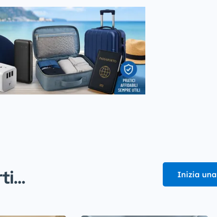
i...
Inizia una