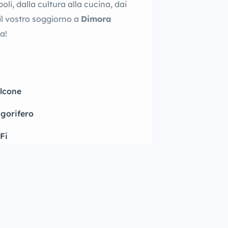
oli, dalla cultura alla cucina, dai
il vostro soggiorno a
Dimora
a!
lcone
igorifero
Fi