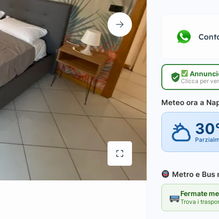
Cont
Annuncio
Clicca per ver
Meteo ora a Nap
30
Parzial
Metro e Bus n
Fermate met
Trova i traspo