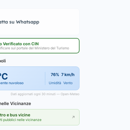
atta su Whatsapp
 Verificato con CIN
ificare sul portale del Ministero del Turismo
oli
°C
76%
7 km/h
mente nuvoloso
Umidità
Vento
Dati aggiornati ogni 30 minuti — Open-Meteo
elle Vicinanze
ro e bus vicine
↗
rti pubblici nelle vicinanze