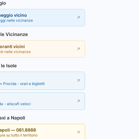
gio
heggio vicino
↗
ggi nelle vicinanze
lle Vicinanze
toranti vicini
↗
nti nelle vicinanze
le Isole
↗
• Procida - orari e biglietti
↗
a - aliscafi veloci
xi a Napoli
Napoli — 081.8888
↗
re su tutto il territorio