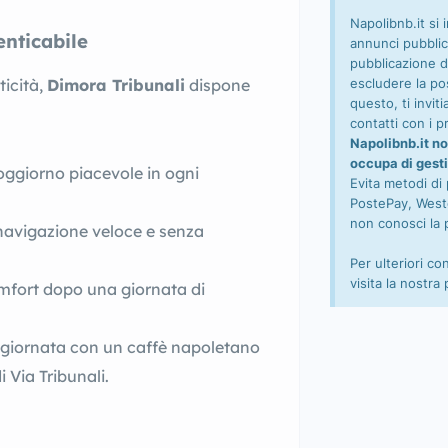
Napolibnb.it si 
nticabile
annunci pubblic
pubblicazione d
escludere la pos
ticità,
Dimora Tribunali
dispone
questo, ti invi
contatti con i pr
Napolibnb.it no
occupa di gesti
soggiorno piacevole in ogni
Evita metodi di
PostePay, Wester
non conosci la 
 navigazione veloce e senza
Per ulteriori co
visita la nostra
mfort dopo una giornata di
la giornata con un caffè napoletano
 Via Tribunali.