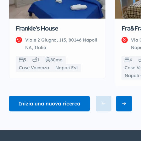
Frankie’s House
Fra&Fr
Viale 2 Giugno, 115, 80146 Napoli
Via 
NA, Italia
Napo
5
1
80mq
4
Case Vacanza
Napoli Est
Case V
Napoli 
Inizia una nuova ricerca