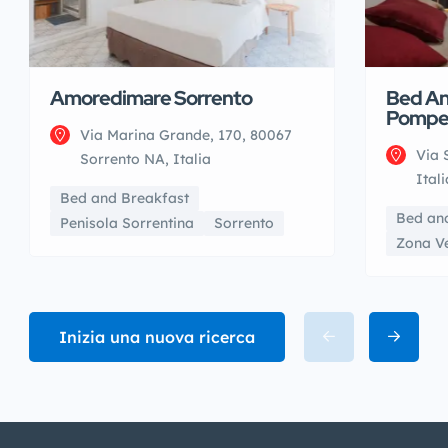
Amoredimare Sorrento
Bed An
Pompe
Via Marina Grande, 170, 80067
Via 
Sorrento NA, Italia
Itali
Bed and Breakfast
Bed an
Penisola Sorrentina
Sorrento
Zona V
Inizia una nuova ricerca