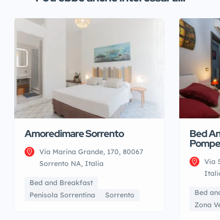
Amoredimare Sorrento
Bed An
Pompe
Via Marina Grande, 170, 80067
Via 
Sorrento NA, Italia
Itali
Bed and Breakfast
Bed an
Penisola Sorrentina
Sorrento
Zona V