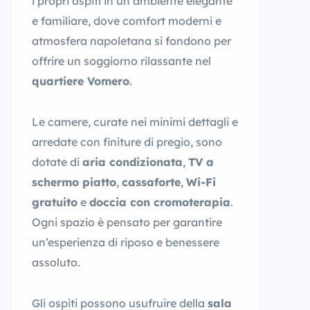
i propri ospiti in un ambiente elegante
e familiare, dove comfort moderni e
atmosfera napoletana si fondono per
offrire un soggiorno rilassante nel
quartiere Vomero
.
Le camere, curate nei minimi dettagli e
arredate con finiture di pregio, sono
dotate di
aria condizionata
,
TV a
schermo piatto
,
cassaforte
,
Wi-Fi
gratuito
e
doccia con cromoterapia
.
Ogni spazio è pensato per garantire
un’esperienza di riposo e benessere
assoluto.
Gli ospiti possono usufruire della
sala