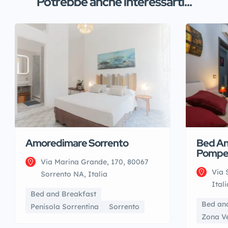
Potrebbe anche interessarti...
Amoredimare Sorrento
Bed An
Pompe
Via Marina Grande, 170, 80067
Via 
Sorrento NA, Italia
Itali
Bed and Breakfast
Bed an
Penisola Sorrentina
Sorrento
Zona V