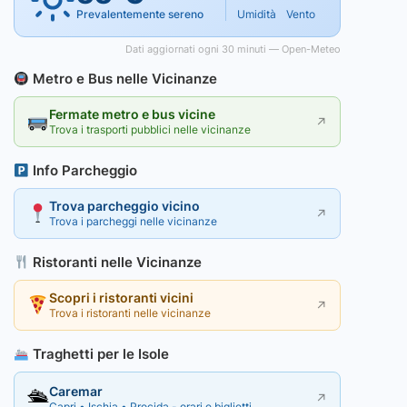
Prevalentemente sereno
Umidità
Vento
Dati aggiornati ogni 30 minuti — Open-Meteo
Metro e Bus nelle Vicinanze
Fermate metro e bus vicine
↗
Trova i trasporti pubblici nelle vicinanze
Info Parcheggio
Trova parcheggio vicino
↗
Trova i parcheggi nelle vicinanze
Ristoranti nelle Vicinanze
Scopri i ristoranti vicini
↗
Trova i ristoranti nelle vicinanze
Traghetti per le Isole
Caremar
🛳
↗
Capri • Ischia • Procida - orari e biglietti