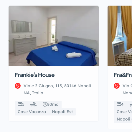
Frankie’s House
Fra&Fr
Viale 2 Giugno, 115, 80146 Napoli
Via 
NA, Italia
Napo
5
1
80mq
4
Case Vacanza
Napoli Est
Case V
Napoli 