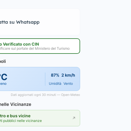
atta su Whatsapp
 Verificato con CIN
ificare sul portale del Ministero del Turismo
oli
°C
87%
2 km/h
reno
Umidità
Vento
Dati aggiornati ogni 30 minuti — Open-Meteo
elle Vicinanze
ro e bus vicine
↗
rti pubblici nelle vicinanze