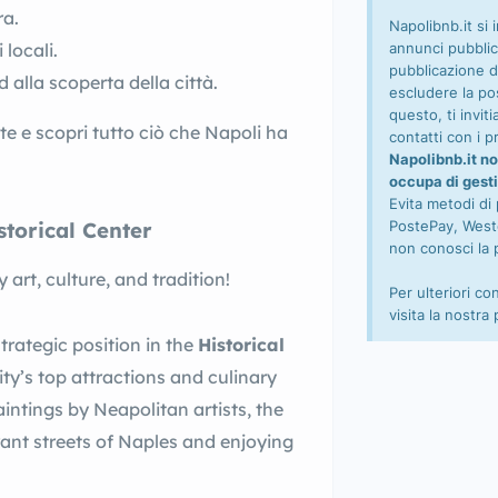
ra.
Napolibnb.it si 
annunci pubblic
 locali.
pubblicazione d
alla scoperta della città.
escludere la pos
questo, ti invi
te e scopri tutto ciò che Napoli ha
contatti con i pr
Napolibnb.it no
occupa di gesti
Evita metodi di
PostePay, Wester
storical Center
non conosci la 
art, culture, and tradition!
Per ulteriori co
visita la nostra
trategic position in the
Historical
ity’s top attractions and culinary
intings by Neapolitan artists, the
rant streets of Naples and enjoying