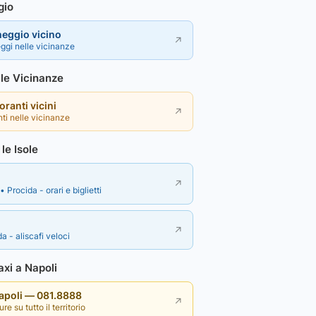
gio
heggio vicino
↗
ggi nelle vicinanze
lle Vicinanze
toranti vicini
↗
nti nelle vicinanze
le Isole
↗
• Procida - orari e biglietti
↗
a - aliscafi veloci
xi a Napoli
Napoli — 081.8888
↗
re su tutto il territorio