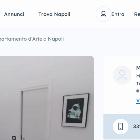
Annunci
Trova Napoli
Entra
Re
artamento d’Arte a Napoli
M
M
V
33