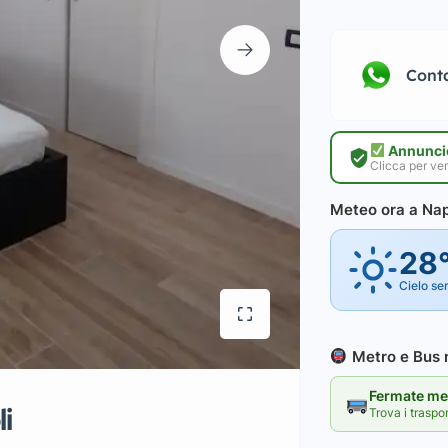
Cont
Annuncio
Clicca per ver
Meteo ora a Nap
28
Cielo se
Metro e Bus n
Fermate met
i
Trova i traspo