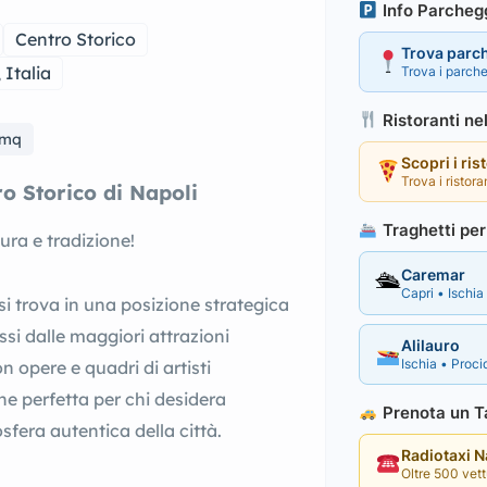
Info Parcheg
Centro Storico
Trova parc
 Italia
Trova i parche
Ristoranti ne
5mq
Scopri i ris
Trova i ristora
o Storico di Napoli
Traghetti per 
ura e tradizione!
Caremar
🛳
Capri • Ischia 
 trova in una posizione strategica
ssi dalle maggiori attrazioni
Alilauro
Ischia • Procid
 opere e quadri di artisti
e perfetta per chi desidera
Prenota un Ta
sfera autentica della città.
Radiotaxi 
Oltre 500 vettu