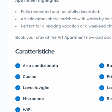
Apartment highlights:
Fully renovated and tastefully decorated.
Artistic atmosphere enriched with works by local
Perfect for a relaxing vacation or a weekend ci
Book your stay at the Art Apartment now and discov
Caratteristiche
Aria condizionata
Ba
Cucina
Fr
Lavastoviglie
La
Microonde
Ri
WiFi