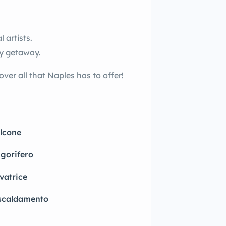
 artists.
ty getaway.
er all that Naples has to offer!
lcone
igorifero
vatrice
scaldamento