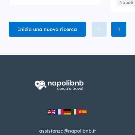
Napoli 
Inizia una nuova ricerca
assistenza@napolibnb.it