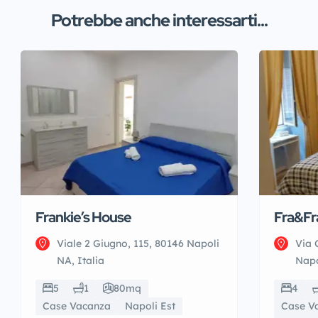
Potrebbe anche interessarti...
Frankie’s House
Fra&Fr
Viale 2 Giugno, 115, 80146 Napoli
Via 
NA, Italia
Napo
5
1
80mq
4
Case Vacanza
Napoli Est
Case V