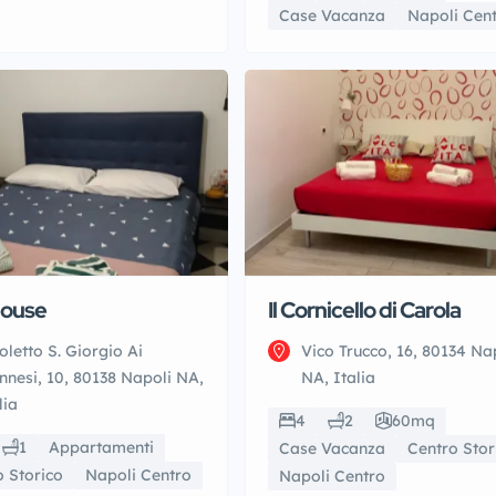
Case Vacanza
Napoli Cen
House
Il Cornicello di Carola
oletto S. Giorgio Ai
Vico Trucco, 16, 80134 Na
nesi, 10, 80138 Napoli NA,
NA, Italia
lia
4
2
60mq
1
Appartamenti
Case Vacanza
Centro Stor
o Storico
Napoli Centro
Napoli Centro