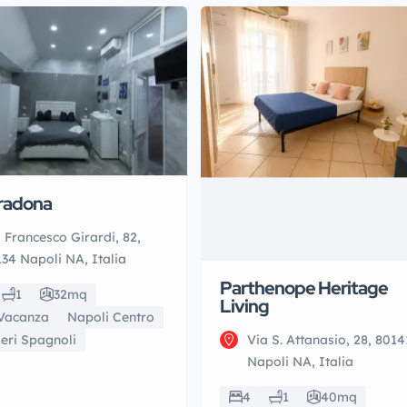
radona
 Francesco Girardi, 82,
34 Napoli NA, Italia
Parthenope Heritage
1
32mq
Living
Vacanza
Napoli Centro
eri Spagnoli
Via S. Attanasio, 28, 8014
Napoli NA, Italia
4
1
40mq