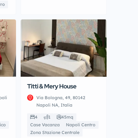
tro
Titti & Mery House
poli
Via Bologna, 49, 80142
Napoli NA, Italia
4
1
45mq
ico
Case Vacanza
Napoli Centro
Zona Stazione Centrale