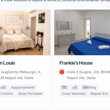
e Case Vacanza a Napoli e dintorni, contatta direttamente i propr
n Louis
Frankie’s House
 Guglielmo Melisurgo, 4,
Viale 2 Giugno, 115, 8014
33 Napoli NA, Italia
Napoli NA, Italia
2
Appartamenti
5
1
80mq
i Centro
Zona Portuale
Case Vacanza
Napoli Est