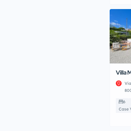
Villa 
Vi
800
6
Case 