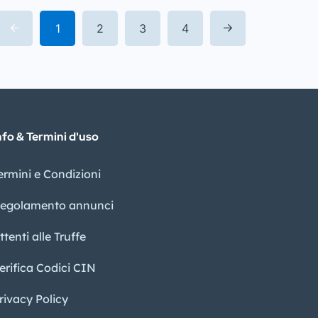
1
2
3
4
nfo & Termini d'uso
ermini e Condizioni
egolamento annunci
ttenti alle Truffe
erifica Codici CIN
rivacy Policy​