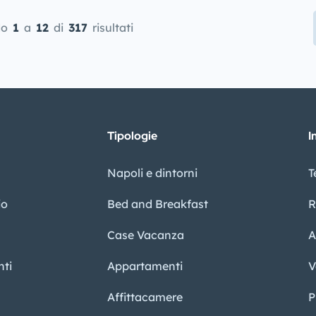
do
1
a
12
di
317
risultati
Tipologie
I
Napoli e dintorni
T
io
Bed and Breakfast
R
Case Vacanza
A
ti
Appartamenti
V
Affittacamere
P