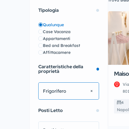
Trova B&B 
Tipologia
Qualunque
Case Vacanza
Appartamenti
Bed and Breakfast
Affittacamere
Caratteristiche della
proprietà
Maiso
Via
Frigorifero
801
4
Napol
Posti Letto