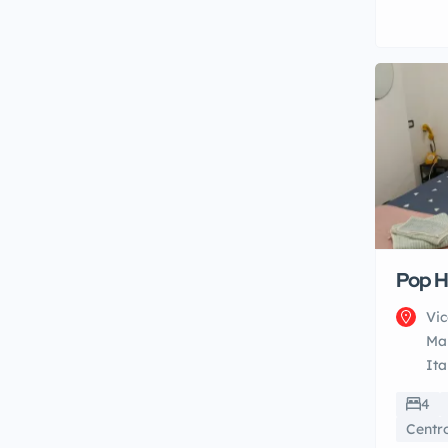
Pop 
Vic
Man
Ita
4
Centr