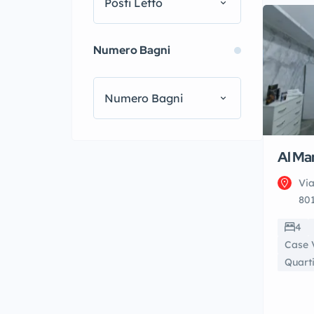
Posti Letto
Numero Bagni
Numero Bagni
Al Ma
Via
801
4
Case 
Quarti