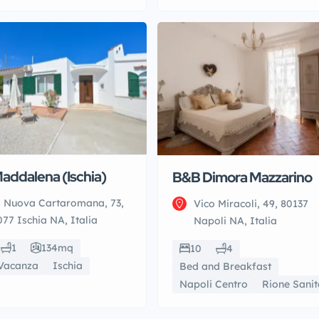
Maddalena (Ischia)
B&B Dimora Mazzarino
a Nuova Cartaromana, 73,
Vico Miracoli, 49, 80137
77 Ischia NA, Italia
Napoli NA, Italia
1
134mq
10
4
Vacanza
Ischia
Bed and Breakfast
Napoli Centro
Rione Sanit