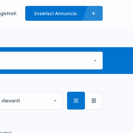
gistrati
Inserisci Annuncio
 rilevanti